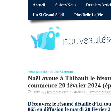
Accueil
Suivez-Nous
Derniers Articl
Un Si Grand Soleil
Plus Belle La Vie
Nouveautés Télé
»
Ici Tout Commence
Naël avoue à Thibault le bisou
commence 20 février 2024 (ép
Publié le
17 février 2024 à 08:07
- Modifié le
18 février 2024 à 08
Découvrez le résumé détaillé d’Ici t
865 en diffusion le mardi 20 février