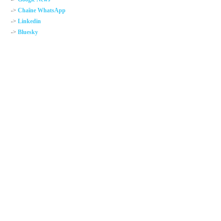
->
Chaîne WhatsApp
->
Linkedin
->
Bluesky