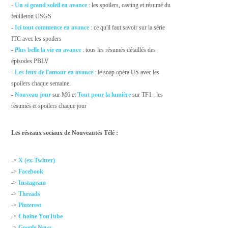
-
Un si grand soleil en avance
: les spoilers, casting et résumé du
feuilleton USGS
-
Ici tout commence en avance
: ce qu'il faut savoir sur la série
ITC avec les spoilers
-
Plus belle la vie en avance
: tous les résumés détaillés des
épisodes PBLV
-
Les feux de l'amour en avance
: le soap opéra US avec les
spoilers chaque semaine.
-
Nouveau jour
sur M6 et
Tout pour la lumière
sur TF1 : les
résumés et spoilers chaque jour
Les réseaux sociaux de Nouveautés Télé :
->
X (ex-Twitter)
->
Facebook
->
Instagram
->
Threads
->
Pinterest
->
Chaîne YouTube
->
Google News