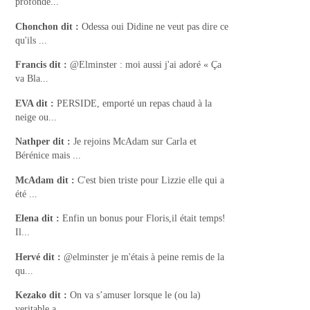
profondé...
Chonchon
dit :
Odessa oui Didine ne veut pas dire ce
qu'ils ...
Francis
dit :
@Elminster : moi aussi j'ai adoré « Ça
va Bla...
EVA
dit :
PERSIDE, emporté un repas chaud à la
neige ou...
Nathper
dit :
Je rejoins McAdam sur Carla et
Bérénice mais ...
McAdam
dit :
C'est bien triste pour Lizzie elle qui a
été ...
Elena
dit :
Enfin un bonus pour Floris,il était temps!
Il...
Hervé
dit :
@elminster je m'étais à peine remis de la
qu...
Kezako
dit :
On va s’amuser lorsque le (ou la)
veritable a...