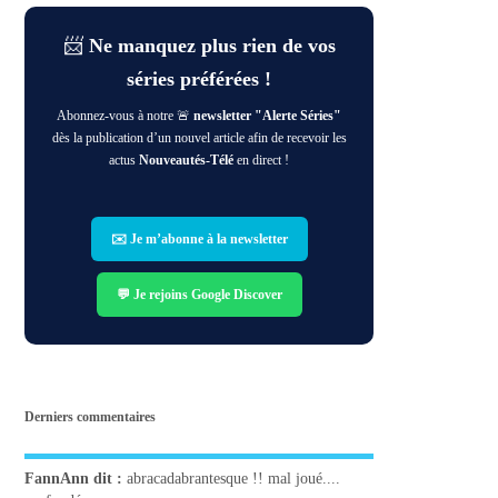
📨
Ne manquez plus rien de vos
séries préférées !
Abonnez-vous à notre 🚨
newsletter "Alerte Séries"
dès la publication d’un nouvel article afin de recevoir les
actus
Nouveautés-Télé
en direct !
✉️ Je m’abonne à la newsletter
💬 Je rejoins Google Discover
Derniers commentaires
FannAnn
dit :
abracadabrantesque !! mal joué....