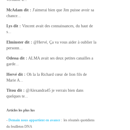
McAdam
dit :
J'aimerai bien que Jim puisse avoir sa
chance...
Lys
dit :
Vincent avait des connaissances, du haut de
s...
Elminster
dit :
@Hervé, Ça va vous aider à oublier la
personn...
Odessa
dit :
ALMA avait ses deux petites canailles a
garde...
Hervé
dit :
Oh la la Richard cœur de lion fils de
Marie A...
Titou
dit :
@Alexandra45 je verrais bien dans
quelques te...
Articles les plus lus
-
Demain nous appartient en avance
: les résumés quotidiens
du feuilleton DNA