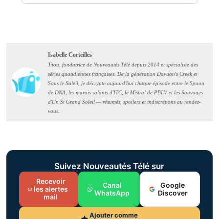
Isabelle Corteilles
Titou, fondatrice de Nouveautés Télé depuis 2014 et spécialiste des
séries quotidiennes françaises. De la génération Dawson's Creek et
Sous le Soleil, je décrypte aujourd'hui chaque épisode entre le Spoon
de DNA, les marais salants d'ITC, le Mistral de PBLV et les Sauvages
d'Un Si Grand Soleil — résumés, spoilers et indiscrétions au rendez-
vous.
Suivez Nouveautés Télé sur
Recevoir
Canal
Google
les alertes
WhatsApp
Discover
mail
Ajouter comme