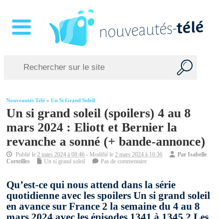
Nouveautés Télé
»
Un Si Grand Soleil
Un si grand soleil (spoilers) 4 au 8
mars 2024 : Eliott et Bernier la
revanche a sonné (+ bande-annonce)
Publié le
2 mars 2024 à 08:46
- Modifié le
2 mars 2024 à 10:36
Par
Isabelle
Corteilles
Un si grand soleil
Pas de commentaire
Qu’est-ce qui nous attend dans la série
quotidienne avec les spoilers Un si grand soleil
en avance sur France 2 la semaine du 4 au 8
mars 2024 avec les épisodes 1341 à 1345 ? Les