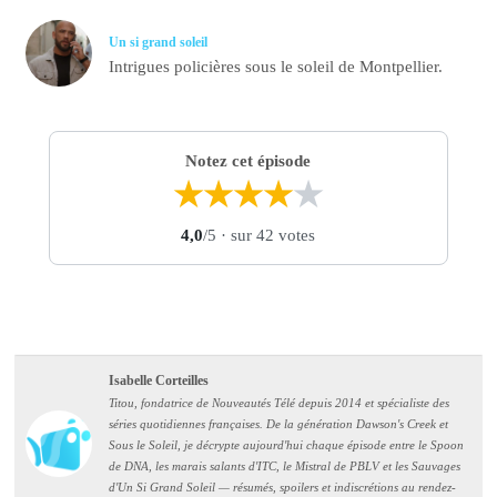
Un si grand soleil
Intrigues policières sous le soleil de Montpellier.
Notez cet épisode
★
★
★
★
★
4,0
/5
· sur 42 votes
Isabelle Corteilles
Titou, fondatrice de Nouveautés Télé depuis 2014 et spécialiste des
séries quotidiennes françaises. De la génération Dawson's Creek et
Sous le Soleil, je décrypte aujourd'hui chaque épisode entre le Spoon
de DNA, les marais salants d'ITC, le Mistral de PBLV et les Sauvages
d'Un Si Grand Soleil — résumés, spoilers et indiscrétions au rendez-