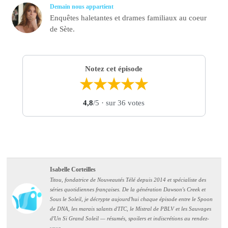
Demain nous appartient
Enquêtes haletantes et drames familiaux au coeur
de Sète.
Notez cet épisode
★
★
★
★
★
4,8
/5
· sur 36 votes
Isabelle Corteilles
Titou, fondatrice de Nouveautés Télé depuis 2014 et spécialiste des
séries quotidiennes françaises. De la génération Dawson's Creek et
Sous le Soleil, je décrypte aujourd'hui chaque épisode entre le Spoon
de DNA, les marais salants d'ITC, le Mistral de PBLV et les Sauvages
d'Un Si Grand Soleil — résumés, spoilers et indiscrétions au rendez-