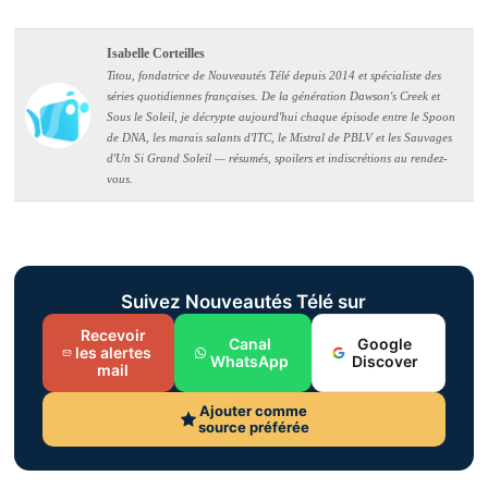
Isabelle Corteilles
Titou, fondatrice de Nouveautés Télé depuis 2014 et spécialiste des
séries quotidiennes françaises. De la génération Dawson's Creek et
Sous le Soleil, je décrypte aujourd'hui chaque épisode entre le Spoon
de DNA, les marais salants d'ITC, le Mistral de PBLV et les Sauvages
d'Un Si Grand Soleil — résumés, spoilers et indiscrétions au rendez-
vous.
Suivez Nouveautés Télé sur
Recevoir
Canal
Google
les alertes
WhatsApp
Discover
mail
Ajouter comme
source préférée