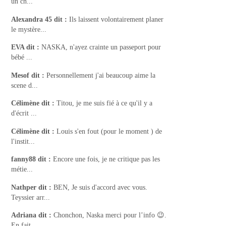
un ch...
Alexandra 45
dit :
Ils laissent volontairement planer
le mystère...
EVA
dit :
NASKA, n'ayez crainte un passeport pour
bébé ...
Mesof
dit :
Personnellement j'ai beaucoup aime la
scene d...
Célimène
dit :
Titou, je me suis fié à ce qu'il y a
d'écrit ...
Célimène
dit :
Louis s'en fout (pour le moment ) de
l'instit...
fanny88
dit :
Encore une fois, je ne critique pas les
métie...
Nathper
dit :
BEN, Je suis d'accord avec vous.
Teyssier arr...
Adriana
dit :
Chonchon, Naska merci pour l’info 😉.
En fait,...