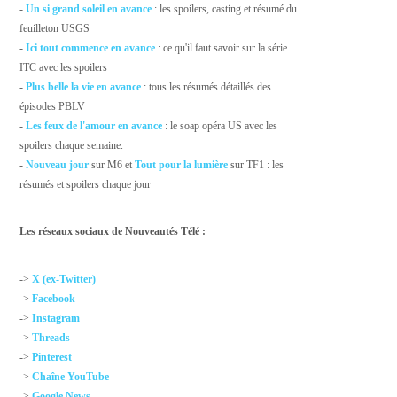
-
Un si grand soleil en avance
: les spoilers, casting et résumé du
feuilleton USGS
-
Ici tout commence en avance
: ce qu'il faut savoir sur la série
ITC avec les spoilers
-
Plus belle la vie en avance
: tous les résumés détaillés des
épisodes PBLV
-
Les feux de l'amour en avance
: le soap opéra US avec les
spoilers chaque semaine.
-
Nouveau jour
sur M6 et
Tout pour la lumière
sur TF1 : les
résumés et spoilers chaque jour
Les réseaux sociaux de Nouveautés Télé :
->
X (ex-Twitter)
->
Facebook
->
Instagram
->
Threads
->
Pinterest
->
Chaîne YouTube
->
Google News