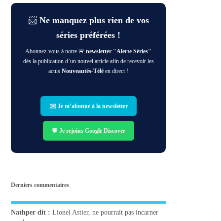
📨
Ne manquez plus rien de vos
séries préférées !
Abonnez-vous à notre 🚨
newsletter "Alerte Séries"
dès la publication d’un nouvel article afin de recevoir les
actus
Nouveautés-Télé
en direct !
✉️ Je m’abonne à la newsletter
💬 Je rejoins Google Discover
Derniers commentaires
Nathper
dit :
Lionel Astier, ne pourrait pas incarner