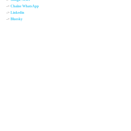
->
Chaîne WhatsApp
->
Linkedin
->
Bluesky