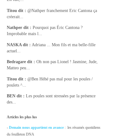
Titou
dit :
@Nathper franchement Eric Cantona ça
créerait...
Nathper
dit :
Pourquoi pas Éric Cantona ?
Improbable mais l...
NASKA
dit :
Adriana ... Mon fils et ma belle-fille
actuel...
Bedragare
dit :
Oh non pas Lionel ! Jasmine, Jude,
Matteo peu...
Titou
dit :
@Ben Héhé pas mal pour les poules /
poulets ^...
BEN
dit :
Les poules sont stressées par la présence
des...
Articles les plus lus
-
Demain nous appartient en avance
: les résumés quotidiens
du feuilleton DNA