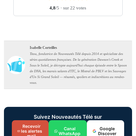
4,8
/5
· sur 22 votes
Isabelle Corteilles
Titou, fondatrice de Nouveautés Télé depuis 2014 et spécialiste des
séries quotidiennes françaises. De la génération Dawson's Creek et
Sous le Soleil, je décrypte aujourd'hui chaque épisode entre le Spoon
de DNA, les marais salants d'ITC, le Mistral de PBLV et les Sauvages
d'Un Si Grand Soleil — résumés, spoilers et indiscrétions au rendez-
vous.
Suivez Nouveautés Télé sur
Recevoir
Canal
Google
les alertes
WhatsApp
Discover
mail