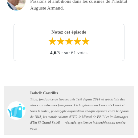
Passions et ambitions dans les cuisines de l’institut
Auguste Armand.
Notez cet épisode
★
★
★
★
★
4,6
/5
· sur 61 votes
Isabelle Corteilles
Titou, fondatrice de Nouveautés Télé depuis 2014 et spécialiste des
séries quotidiennes françaises. De la génération Dawson's Creek et
Sous le Soleil, je décrypte aujourd'hui chaque épisode entre le Spoon
de DNA, les marais salants d'ITC, le Mistral de PBLV et les Sauvages
d'Un Si Grand Soleil — résumés, spoilers et indiscrétions au rendez-
vous.