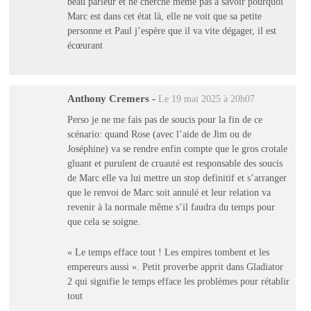
beau parleur et ne cherche même pas à savoir pourquoi
Marc est dans cet état là, elle ne voit que sa petite
personne et Paul j’espère que il va vite dégager, il est
écœurant
Anthony Cremers
-
Le 19 mai 2025 à 20h07
Perso je ne me fais pas de soucis pour la fin de ce
scénario: quand Rose (avec l’aide de Jim ou de
Joséphine) va se rendre enfin compte que le gros crotale
gluant et purulent de cruauté est responsable des soucis
de Marc elle va lui mettre un stop definitif et s’arranger
que le renvoi de Marc soit annulé et leur relation va
revenir à la normale même s’il faudra du temps pour
que cela se soigne.
« Le temps efface tout ! Les empires tombent et les
empereurs aussi ». Petit proverbe apprit dans Gladiator
2 qui signifie le temps efface les problèmes pour rétablir
tout