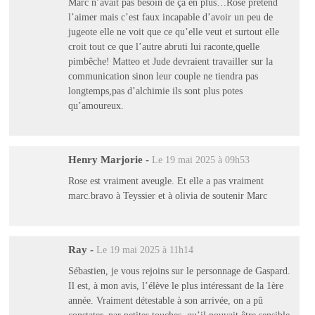
Marc n’avait pas besoin de ça en plus…Rose prétend
l’aimer mais c’est faux incapable d’avoir un peu de
jugeote elle ne voit que ce qu’elle veut et surtout elle
croit tout ce que l’autre abruti lui raconte,quelle
pimbêche! Matteo et Jude devraient travailler sur la
communication sinon leur couple ne tiendra pas
longtemps,pas d’alchimie ils sont plus potes
qu’amoureux.
Henry Marjorie
-
Le 19 mai 2025 à 09h53
Rose est vraiment aveugle. Et elle a pas vraiment
marc.bravo à Teyssier et à olivia de soutenir Marc
Ray
-
Le 19 mai 2025 à 11h14
Sébastien, je vous rejoins sur le personnage de Gaspard.
Il est, à mon avis, l’élève le plus intéressant de la 1ère
année. Vraiment détestable à son arrivée, on a pû
constater, par petites touches, qu’il pouvait être sensible,