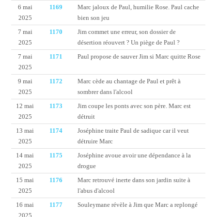
6 mai
1169
Marc jaloux de Paul, humilie Rose. Paul cache
2025
bien son jeu
7 mai
1170
Jim commet une erreur, son dossier de
2025
désertion réouvert ? Un piège de Paul ?
7 mai
1171
Paul propose de sauver Jim si Marc quitte Rose
2025
9 mai
1172
Marc cède au chantage de Paul et prêt à
2025
sombrer dans l'alcool
12 mai
1173
Jim coupe les ponts avec son père. Marc est
2025
détruit
13 mai
1174
Joséphine traite Paul de sadique car il veut
2025
détruire Marc
14 mai
1175
Joséphine avoue avoir une dépendance à la
2025
drogue
15 mai
1176
Marc retrouvé inerte dans son jardin suite à
2025
l'abus d'alcool
16 mai
1177
Souleymane révèle à Jim que Marc a replongé
2025