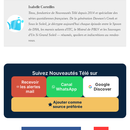
Isabelle Corteilles
Titou, fondatrice de Nouveautés Télé depuis 2014 et spécialiste des
séries quotidiennes françaises. De la génération Dawson's Creek et
Sous le Soleil, je décrypte aujourd'hui chaque épisode entre le Spoon
de DNA, les marais salants d'ITC, le Mistral de PBLV et les Sauvages
d'Un Si Grand Soleil — résumés, spoilers et indiscrétions au rendez-
vous.
Suivez Nouveautés Télé sur
Recevoir
Canal
Google
les alertes
WhatsApp
Discover
mail
Ajouter comme
source préférée