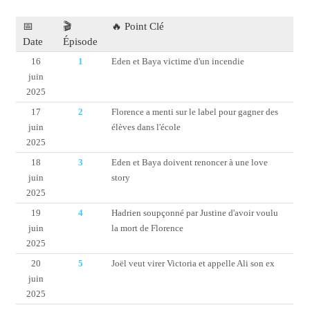
📅
🎬
🔥 Point Clé
Date
Épisode
16
1
Eden et Baya victime d'un incendie
juin
2025
17
2
Florence a menti sur le label pour gagner des
juin
élèves dans l'école
2025
18
3
Eden et Baya doivent renoncer à une love
juin
story
2025
19
4
Hadrien soupçonné par Justine d'avoir voulu
juin
la mort de Florence
2025
20
5
Joël veut virer Victoria et appelle Ali son ex
juin
2025