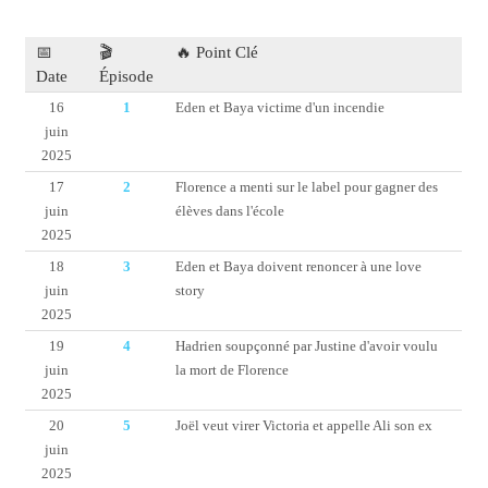
📅
🎬
🔥 Point Clé
Date
Épisode
16
1
Eden et Baya victime d'un incendie
juin
2025
17
2
Florence a menti sur le label pour gagner des
juin
élèves dans l'école
2025
18
3
Eden et Baya doivent renoncer à une love
juin
story
2025
19
4
Hadrien soupçonné par Justine d'avoir voulu
juin
la mort de Florence
2025
20
5
Joël veut virer Victoria et appelle Ali son ex
juin
2025