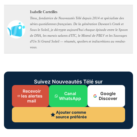
Isabelle Corteilles
Titou, fondatrice de Nouveautés Télé depuis 2014 et spécialiste des
séries quotidiennes françaises. De la génération Dawson's Creek et
Sous le Soleil, je décrypte aujourd'hui chaque épisode entre le Spoon
de DNA, les marais salants d'ITC, le Mistral de PBLV et les Sauvages
d'Un Si Grand Soleil — résumés, spoilers et indiscrétions au rendez-
vous.
Suivez Nouveautés Télé sur
Recevoir
Canal
Google
les alertes
WhatsApp
Discover
mail
Ajouter comme
source préférée