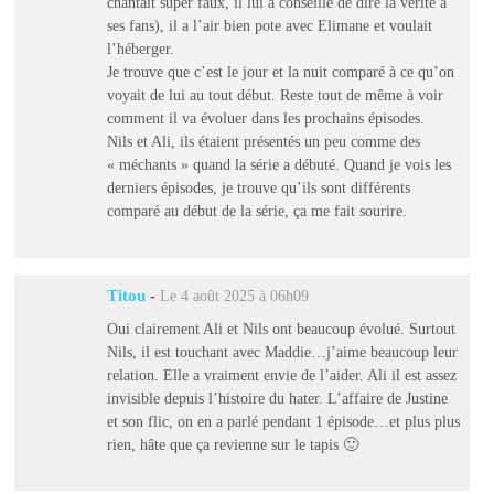
chantait super faux, il lui a conseillé de dire la vérité à
ses fans), il a l’air bien pote avec Elimane et voulait
l’héberger.
Je trouve que c’est le jour et la nuit comparé à ce qu’on
voyait de lui au tout début. Reste tout de même à voir
comment il va évoluer dans les prochains épisodes.
Nils et Ali, ils étaient présentés un peu comme des
« méchants » quand la série a débuté. Quand je vois les
derniers épisodes, je trouve qu’ils sont différents
comparé au début de la série, ça me fait sourire.
Titou
-
Le 4 août 2025 à 06h09
Oui clairement Ali et Nils ont beaucoup évolué. Surtout
Nils, il est touchant avec Maddie…j’aime beaucoup leur
relation. Elle a vraiment envie de l’aider. Ali il est assez
invisible depuis l’histoire du hater. L’affaire de Justine
et son flic, on en a parlé pendant 1 épisode…et plus plus
rien, hâte que ça revienne sur le tapis 🙂