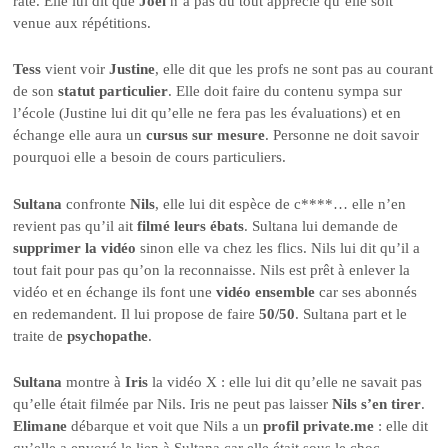
raté. Elle lui dit que
Joël
n’a pas du tout apprécié qu’elle soit
venue aux répétitions.
Tess
vient voir
Justine
, elle dit que les profs ne sont pas au courant
de son
statut particulier
. Elle doit faire du contenu sympa sur
l’école (Justine lui dit qu’elle ne fera pas les évaluations) et en
échange elle aura un
cursus sur mesure
. Personne ne doit savoir
pourquoi elle a besoin de cours particuliers.
Sultana
confronte
Nils
, elle lui dit espèce de c****… elle n’en
revient pas qu’il ait
filmé leurs ébats
. Sultana lui demande de
supprimer la vidéo
sinon elle va chez les flics. Nils lui dit qu’il a
tout fait pour pas qu’on la reconnaisse. Nils est prêt à enlever la
vidéo et en échange ils font une
vidéo ensemble
car ses abonnés
en redemandent. Il lui propose de faire
50/50
. Sultana part et le
traite de
psychopathe
.
Sultana
montre à
Iris
la vidéo X : elle lui dit qu’elle ne savait pas
qu’elle était filmée par Nils. Iris ne peut pas laisser
Nils s’en tirer
.
Elimane
débarque et voit que Nils a un
profil private.me
: elle dit