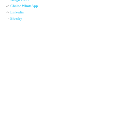
->
Chaîne WhatsApp
->
Linkedin
->
Bluesky