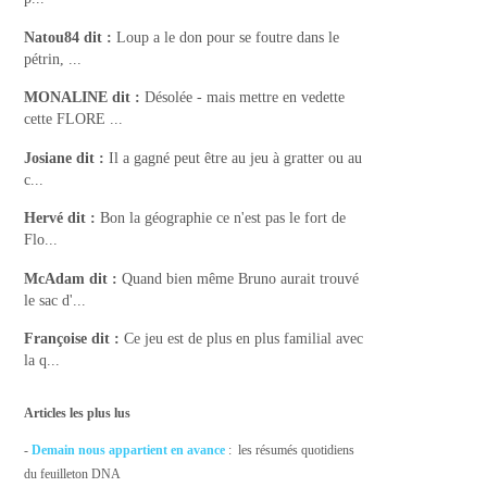
Natou84
dit :
Loup a le don pour se foutre dans le
pétrin, ...
MONALINE
dit :
Désolée - mais mettre en vedette
cette FLORE ...
Josiane
dit :
Il a gagné peut être au jeu à gratter ou au
c...
Hervé
dit :
Bon la géographie ce n'est pas le fort de
Flo...
McAdam
dit :
Quand bien même Bruno aurait trouvé
le sac d'...
Françoise
dit :
Ce jeu est de plus en plus familial avec
la q...
Articles les plus lus
-
Demain nous appartient en avance
: les résumés quotidiens
du feuilleton DNA