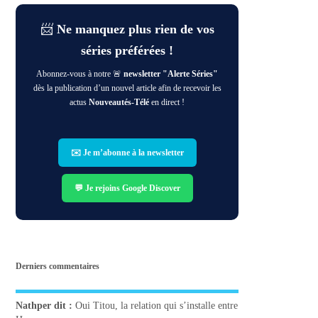
📨
Ne manquez plus rien de vos
séries préférées !
Abonnez-vous à notre 🚨
newsletter "Alerte Séries"
dès la publication d’un nouvel article afin de recevoir les
actus
Nouveautés-Télé
en direct !
✉️ Je m’abonne à la newsletter
💬 Je rejoins Google Discover
Derniers commentaires
Nathper
dit :
Oui Titou, la relation qui s’installe entre