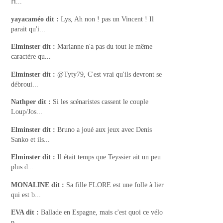
H...
yayacaméo
dit :
Lys, Ah non ! pas un Vincent ! Il
parait qu'i...
Elminster
dit :
Marianne n'a pas du tout le même
caractère qu...
Elminster
dit :
@Tyty79, C'est vrai qu'ils devront se
débroui...
Nathper
dit :
Si les scénaristes cassent le couple
Loup/Jos...
Elminster
dit :
Bruno a joué aux jeux avec Denis
Sanko et ils...
Elminster
dit :
Il était temps que Teyssier ait un peu
plus d...
MONALINE
dit :
Sa fille FLORE est une folle à lier
qui est b...
EVA
dit :
Ballade en Espagne, mais c'est quoi ce vélo
p...