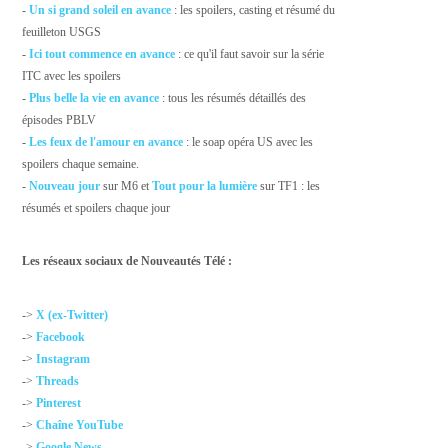
-
Un si grand soleil en avance
: les spoilers, casting et résumé du
feuilleton USGS
-
Ici tout commence en avance
: ce qu'il faut savoir sur la série
ITC avec les spoilers
-
Plus belle la vie en avance
: tous les résumés détaillés des
épisodes PBLV
-
Les feux de l'amour en avance
: le soap opéra US avec les
spoilers chaque semaine.
-
Nouveau jour
sur M6 et
Tout pour la lumière
sur TF1 : les
résumés et spoilers chaque jour
Les réseaux sociaux de Nouveautés Télé :
->
X (ex-Twitter)
->
Facebook
->
Instagram
->
Threads
->
Pinterest
->
Chaîne YouTube
->
Google News