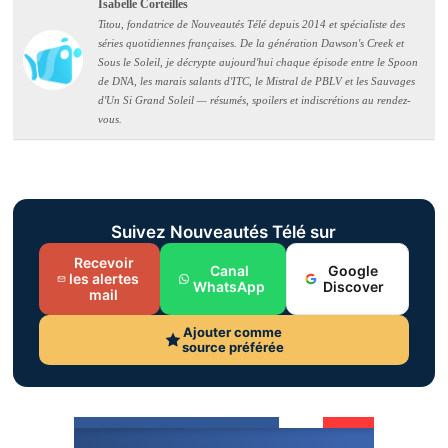
Isabelle Corteilles
Titou, fondatrice de Nouveautés Télé depuis 2014 et spécialiste des
séries quotidiennes françaises. De la génération Dawson's Creek et
Sous le Soleil, je décrypte aujourd'hui chaque épisode entre le Spoon
de DNA, les marais salants d'ITC, le Mistral de PBLV et les Sauvages
d'Un Si Grand Soleil — résumés, spoilers et indiscrétions au rendez-
vous.
Suivez Nouveautés Télé sur
Recevoir
Canal
Google
les alertes
WhatsApp
Discover
mail
Ajouter comme
source préférée