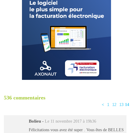
536 commentaires
<
1
12
13
14
Bolieu
-
Le 11 novembre 2017 à 19h36
Félicitations vous avez été super . Vous êtes de BELLES