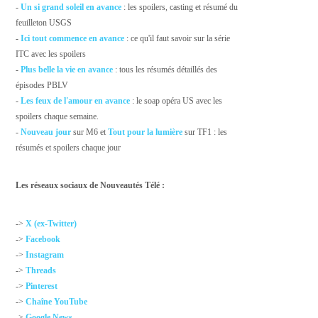
-
Un si grand soleil en avance
: les spoilers, casting et résumé du
feuilleton USGS
-
Ici tout commence en avance
: ce qu'il faut savoir sur la série
ITC avec les spoilers
-
Plus belle la vie en avance
: tous les résumés détaillés des
épisodes PBLV
-
Les feux de l'amour en avance
: le soap opéra US avec les
spoilers chaque semaine.
-
Nouveau jour
sur M6 et
Tout pour la lumière
sur TF1 : les
résumés et spoilers chaque jour
Les réseaux sociaux de Nouveautés Télé :
->
X (ex-Twitter)
->
Facebook
->
Instagram
->
Threads
->
Pinterest
->
Chaîne YouTube
->
Google News