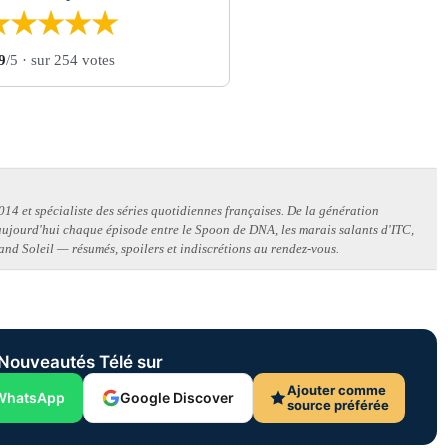
★
★
★
★
★
9
/5
· sur 254 votes
14 et spécialiste des séries quotidiennes françaises. De la génération
 aujourd'hui chaque épisode entre le Spoon de DNA, les marais salants d'ITC,
and Soleil — résumés, spoilers et indiscrétions au rendez-vous.
Nouveautés Télé sur
Ajouter comme
WhatsApp
Google Discover
source préférée