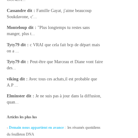
Cassandre
dit :
Famille Gayat, j'aime beaucoup
Soukdavone, c'...
Monteloup
dit :
"Plus longtemps tu restes sans
manger, plus t...
Tyty79
dit :
c VRAI que cela fait bcp de départ mais
on a ...
Tyty79
dit :
Peut-être que Marceau et Diane vont faire
des...
viking
dit :
Avec tous ces achats,il est probable que
A.P ...
Elminster
dit :
Je ne suis pas à jour dans la diffusion,
quan...
Articles les plus lus
-
Demain nous appartient en avance
: les résumés quotidiens
du feuilleton DNA