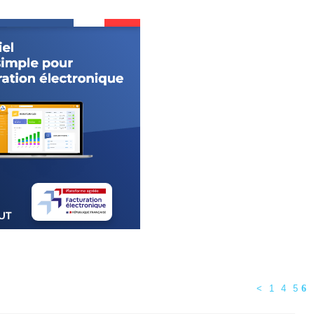
<
1
4
5
6