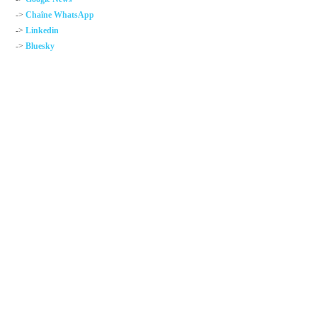
->
Chaîne WhatsApp
->
Linkedin
->
Bluesky