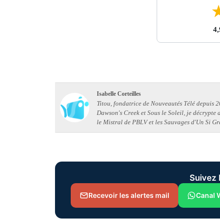
4,
Isabelle Corteilles
Titou, fondatrice de Nouveautés Télé depuis 20
Dawson's Creek et Sous le Soleil, je décrypte
le Mistral de PBLV et les Sauvages d'Un Si Gr
Suivez 
Recevoir les alertes mail
Canal 