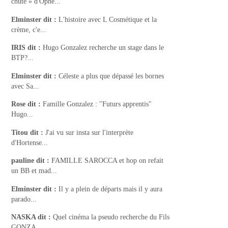
chute » d'Ophé...
Elminster
dit :
L'histoire avec L Cosmétique et la
crème, c'e...
IRIS
dit :
Hugo Gonzalez recherche un stage dans le
BTP?...
Elminster
dit :
Céleste a plus que dépassé les bornes
avec Sa...
Rose
dit :
Famille Gonzalez : "Futurs apprentis"
Hugo...
Titou
dit :
J'ai vu sur insta sur l'interprète
d'Hortense...
pauline
dit :
FAMILLE SAROCCA et hop on refait
un BB et mad...
Elminster
dit :
Il y a plein de départs mais il y aura
parado...
NASKA
dit :
Quel cinéma la pseudo recherche du Fils
GONZA...