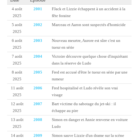
Date
Épisode
4 août
2001
FJack et Lizzie échappent à un accident à la
2025
fête foraine
5 août
2002
Marceau et Aaron sont suspectés d'homicide
2025
6 août
2003
Nouveau meurtre, Aurore est sûre c'est un
2025
tueur en série
7 août
2004
Victoire découvre quelque chose d'inquiétant
2025
dans la réserve de Ludo
8 août
2005
Fred est accusé d'être le tueur en série par une
2025
rumeur
11 août
2006
Fred hospitalisé et Ludo révèle son vrai
2025
visage
12 août
2007
Bart victime du sabotage du jet-ski : il
2025
échappe au pire
13 août
2008
Simon en danger et Annie renverse en voiture
2025
Ludo
14 août
2009
Simon sauve Lizzie d'un drame sur la scène