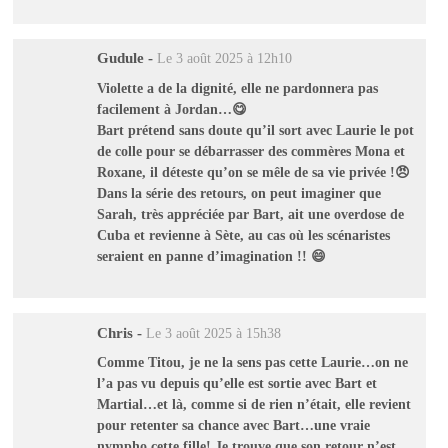
Gudule
-
Le 3 août 2025 à 12h10
Violette a de la dignité, elle ne pardonnera pas
facilement à Jordan…😋
Bart prétend sans doute qu’il sort avec Laurie le pot
de colle pour se débarrasser des commères Mona et
Roxane, il déteste qu’on se mêle de sa vie privée !😠
Dans la série des retours, on peut imaginer que
Sarah, très appréciée par Bart, ait une overdose de
Cuba et revienne à Sète, au cas où les scénaristes
seraient en panne d’imagination !! 😄
Chris
-
Le 3 août 2025 à 15h38
Comme Titou, je ne la sens pas cette Laurie…on ne
l’a pas vu depuis qu’elle est sortie avec Bart et
Martial…et là, comme si de rien n’était, elle revient
pour retenter sa chance avec Bart…une vraie
nympho cette fille! Je trouve que son retour n’est