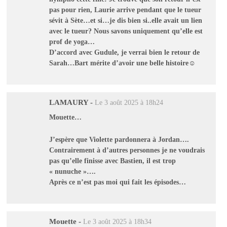
pas pour rien, Laurie arrive pendant que le tueur
sévit à Sète…et si…je dis bien si..elle avait un lien
avec le tueur? Nous savons uniquement qu’elle est
prof de yoga…
D’accord avec Gudule, je verrai bien le retour de
Sarah…Bart mérite d’avoir une belle histoire☺️
LAMAURY
-
Le 3 août 2025 à 18h24
Mouette…
J’espère que Violette pardonnera à Jordan….
Contrairement à d’autres personnes je ne voudrais
pas qu’elle finisse avec Bastien, il est trop
« nunuche »….
Après ce n’est pas moi qui fait les épisodes…
Mouette
-
Le 3 août 2025 à 18h34