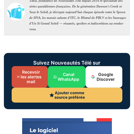
Titou, fondatrice de Nouveautés Télé depuis 2014 et spécialiste des
séries quotidiennes françaises. De la génération Dawson's Creek et
Sous le Soleil, je décrypte aujourd'hui chaque épisode entre le Spoon
de DNA, les marais salants d'ITC, le Mistral de PBLV et les Sauvages
d'Un Si Grand Soleil — résumés, spoilers et indiscrétions au rendez-
vous.
Suivez Nouveautés Télé sur
Recevoir
Canal
Google
les alertes
WhatsApp
Discover
mail
Ajouter comme
source préférée