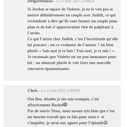
Delgarbanzal
-
Le 4 août 2025 à 08h24
Si Jordan se sépare de Violette, je ne le vois pas se
mettre définitivement en couple avec Judith, ce qui
reviendrait à dire qu’ils vont former un couple plan-
plan et de fait n’apporteraient rien de palpitant à
l’arche.
Ce qui l’attire chez Judith, c’est l’incertitude qu’elle
lui procure ; est-ce vraiment de l’amour ? où bien
plutôt « Suis moi je te fuis ! Fuis moi, je te suis ! »
Je reconnais que Violette est un peu immature pour
lui ; on aimerait plutôt le voir faire une nouvelle
rencontre épanouissante.
Chris
-
Le 4 août 2025 à 09h49
Oui Ben, désolée je me suis trompée, c’est
effectivement Rachel🤭
Pas de soucis Titou, nous savons très bien que c’est
un énorme travail que tu fais pour nous☺️ et
t’inquiète, je serai aux aguets pour l’épisode😉