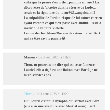
voilà que la presse s’en mêle…panique en vue!! La
découverte de Victoire dans la réserve de Ludo…
serait-ce la signature du tueur?🤔…angoissant!!
La culpabilité de Jordan risque de lui coûter cher en
ayant raconté ce qui s’est passé avec Judith…reste à
savoir que va faire Violette…
Le duo de choc Mona/Roxane de retour…c’est Bart
qui va être ravi le pauvre😂
Manon
-
Le 3 août 2025 à 11h08
Titou, tu pourrais me dire qui est cette fameuse
Laurie? elle a déjà eu une liaison avec Bart? je ne
m’en souviens pas.
Titou
-
Le 3 août 2025 à 11h29
Oui Laurie c’était la nympho qui sortait avec Bart
(elle a eu une aventure avec Martial aussi). Bart