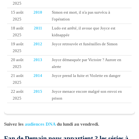
2025
15 août
2010
Simon est mort, il n'a pas survécu à
2025
l'opération
18 août
2011
Ludo est arrêté, il avoue que Joyce est
2025
kidnappée
19 août
2012
Joyce retrouvée et funérailles de Simon
2025
20 août
2013
Joyce démasquée par Victoire ? Aurore en
2025
alerte
21 août
2014
Joyce prend la fuite et Violette en danger
2025
22 août
2015
Joyce menace encore malgré son envoi en
2025
prison
Suivez les
audiences DNA
du lundi au vendredi.
Fan de Demain nous appartient ? les séries à