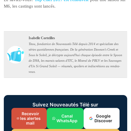
M6, les castings sont lancés.
Isabelle Corteilles
Titou, fondatrice de Nouveautés Télé depuis 2014 et spécialiste des
séries quotidiennes françaises. De la génération Dawson's Creek et
Sous le Soleil, je décrypte aujourd'hui chaque épisode entre le Spoon
de DNA, les marais salants d'ITC, le Mistral de PBLV et les Sauvages
d'Un Si Grand Soleil — résumés, spoilers et indiscrétions au rendez-
vous.
Suivez Nouveautés Télé sur
Recevoir
Canal
Google
les alertes
WhatsApp
Discover
mail