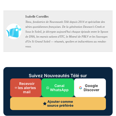
Isabelle Corteilles
Titou, fondatrice de Nouveautés Télé depuis 2014 et spécialiste des
séries quotidiennes françaises. De la génération Dawson's Creek et
Sous le Soleil, je décrypte aujourd'hui chaque épisode entre le Spoon
de DNA, les marais salants d'ITC, le Mistral de PBLV et les Sauvages
d'Un Si Grand Soleil — résumés, spoilers et indiscrétions au rendez-
vous.
Suivez Nouveautés Télé sur
Recevoir
Canal
Google
les alertes
WhatsApp
Discover
mail
Ajouter comme
source préférée