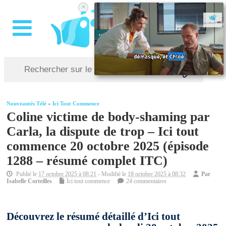
×
Nouveautés Télé
»
Ici Tout Commence
Coline victime de body-shaming par
Carla, la dispute de trop – Ici tout
commence 20 octobre 2025 (épisode
1288 – résumé complet ITC)
Publié le
17 octobre 2025 à 08:21
- Modifié le
18 octobre 2025 à 08:32
Par
Isabelle Corteilles
Ici tout commence
24 commentaires
Découvrez le résumé détaillé d’Ici tout