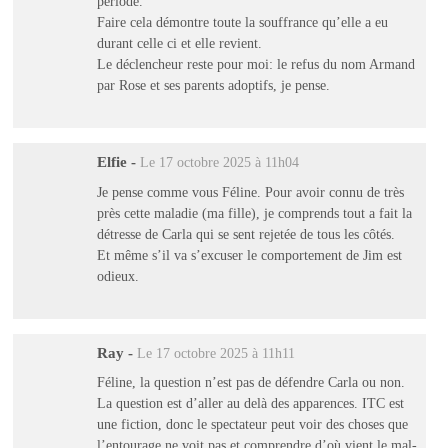
période.
Faire cela démontre toute la souffrance qu’elle a eu
durant celle ci et elle revient.
Le déclencheur reste pour moi: le refus du nom Armand
par Rose et ses parents adoptifs, je pense.
Elfie
-
Le 17 octobre 2025 à 11h04
Je pense comme vous Féline. Pour avoir connu de très
près cette maladie (ma fille), je comprends tout a fait la
détresse de Carla qui se sent rejetée de tous les côtés.
Et même s’il va s’excuser le comportement de Jim est
odieux.
Ray
-
Le 17 octobre 2025 à 11h11
Féline, la question n’est pas de défendre Carla ou non.
La question est d’aller au delà des apparences. ITC est
une fiction, donc le spectateur peut voir des choses que
l’entourage ne voit pas et comprendre d’où vient le mal-