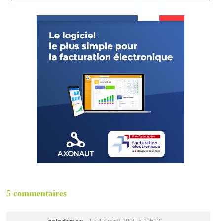
5 commentaires
galademar
-