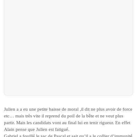
Julien a a eu une petite baisse de moral ,il dit ne plus avoir de force
etc… mais très vite il reprend du poil de la bête et ne veut plus
partir. Mais les candidats vont au final lui en tenir rigueur. En effet
Alain pense que Julien est fatigué.
Gabriel a fouillé le sac de Pascal et sait qu’il a le collier d’immunité