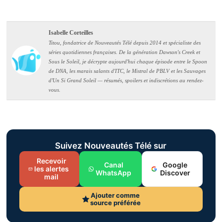
Isabelle Corteilles
Titou, fondatrice de Nouveautés Télé depuis 2014 et spécialiste des
séries quotidiennes françaises. De la génération Dawson's Creek et
Sous le Soleil, je décrypte aujourd'hui chaque épisode entre le Spoon
de DNA, les marais salants d'ITC, le Mistral de PBLV et les Sauvages
d'Un Si Grand Soleil — résumés, spoilers et indiscrétions au rendez-
vous.
Suivez Nouveautés Télé sur
Recevoir
Canal
Google
les alertes
WhatsApp
Discover
mail
Ajouter comme
source préférée