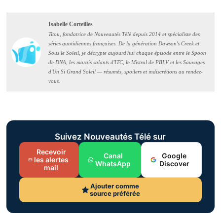
Isabelle Corteilles
Titou, fondatrice de Nouveautés Télé depuis 2014 et spécialiste des
séries quotidiennes françaises. De la génération Dawson's Creek et
Sous le Soleil, je décrypte aujourd'hui chaque épisode entre le Spoon
de DNA, les marais salants d'ITC, le Mistral de PBLV et les Sauvages
d'Un Si Grand Soleil — résumés, spoilers et indiscrétions au rendez-
vous.
Suivez Nouveautés Télé sur
Recevoir
Canal
Google
les alertes
WhatsApp
Discover
mail
Ajouter comme
source préférée