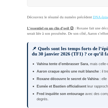
Découvrez le résumé du numéro précédent
DNA épis
L’essentiel en un clin d’oeil 😉
: Roxane fait une déco
serait liée à son proxénète. De son côté, Aaron s’effon
📌 Quels sont les temps forts de l’é
du 30 janvier 2026 (TF1) ? ce qu’il f
Vahina tente d’embrasser Sara
, mais celle-
Aaron craque après une nuit blanche
: il t
Roxane découvre le secret de Vahina
: ell
Esmée et Bastien officialisent
leur rapproc
Fred inquiète son entourage
avec des comp
degrés.