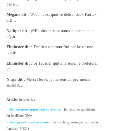
pas e...
Megane
dit :
Waouh c'est quoi ce délire, deux Patrick
diff...
Nathper
dit :
@Elminster, c'est amusant car suite au
départ...
Elminster
dit :
Emilien a surtout fini par lasser une
partie ...
Elminster
dit :
Si Teyssier quitte la série, je préfèrerai
un...
Ninja
dit :
Merci Hervé, je me sens un peu moins
seule! A...
Articles les plus lus
-
Demain nous appartient en avance
: les résumés quotidiens
du feuilleton DNA
-
Un si grand soleil en avance
: les spoilers, casting et résumé du
feuilleton USGS