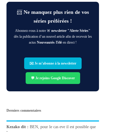
📨
Ne manquez plus rien de vos
séries préférées !
Abonnez-vous à notre 🚨
newsletter "Alerte Séries"
dès la publication d’un nouvel article afin de recevoir les
actus
Nouveautés-Télé
en direct !
✉️ Je m’abonne à la newsletter
💬 Je rejoins Google Discover
Derniers commentaires
Kezako
dit :
BEN, pour le cas eve il est possible que