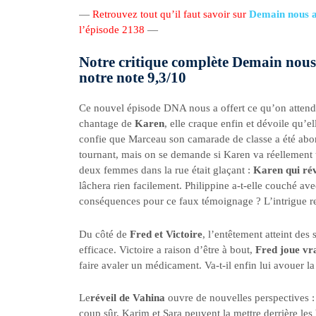
—
Retrouvez tout qu’il faut savoir sur
Demain nous a
l’épisode 2138
—
Notre critique complète Demain nous 
notre note 9,3/10
Ce nouvel épisode DNA nous a offert ce qu’on attend
chantage de
Karen
, elle craque enfin et dévoile qu’el
confie que Marceau son camarade de classe a été abor
tournant, mais on se demande si Karen va réellement to
deux femmes dans la rue était glaçant :
Karen qui rév
lâchera rien facilement. Philippine a-t-elle couché a
conséquences pour ce faux témoignage ? L’intrigue rep
Du côté de
Fred et Victoire
, l’entêtement atteint des
efficace. Victoire a raison d’être à bout,
Fred joue vr
faire avaler un médicament. Va-t-il enfin lui avouer la 
Le
réveil de Vahina
ouvre de nouvelles perspectives :
coup sûr, Karim et Sara peuvent la mettre derrière les