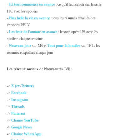
-
Ici tout commence en avance
: ce qu'il faut savoir sur la série
ITC avec les spoilers
-
Plus belle la vie en avance
: tous les résumés détaillés des
épisodes PBLV
-
Les feux de l'amour en avance
: le soap opéra US avec les
spoilers chaque semaine.
-
Nouveau jour
sur M6 et
Tout pour la lumière
sur TF1 : les
résumés et spoilers chaque jour
Les réseaux sociaux de Nouveautés Télé :
->
X (ex-Twitter)
->
Facebook
->
Instagram
->
Threads
->
Pinterest
->
Chaîne YouTube
->
Google News
->
Chaîne WhatsApp