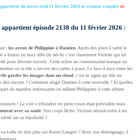
ppartient du merecredi 11 février 2026 le résumé complet
de
appartient épisode 2138 du 11 février 2026 :
ait :
les aveux de Philippine à Damien
. Après des jours à subir le
le a fourni un faux alibi (le déclic c’est clairement Violette qui lui
dé pour devenir escort) . Cette scène au commissariat marque un
mber ou si elle a encore des cartes à jouer. Le face-à-face entre les
èle garder les images dans un cloud
, c’est le signe qu’elle ne
vec des escorts ? Comment réagir Damien à cette nouvelle ? Et quelles
art de manière intéressante en mêlant Philippine à cette affaire.
 sommets ! Le voir s’effondrer en plein cours était prévisible mais
aiment avec sa santé
. Son corps lâche, Victoire réussit enfin à lui
vérité sur sa bipolarité ?
 va-t-elle en dire plus sur Karen Laugier ? Avec son témoignage, à
 barreaux.