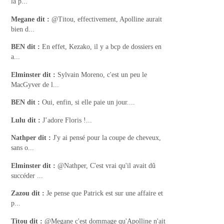
la p...
Megane
dit :
@Titou, effectivement, Apolline aurait
bien d...
BEN
dit :
En effet, Kezako, il y a bcp de dossiers en
a...
Elminster
dit :
Sylvain Moreno, c'est un peu le
MacGyver de l...
BEN
dit :
Oui, enfin, si elle paie un jour....
Lulu
dit :
J’adore Floris !...
Nathper
dit :
J'y ai pensé pour la coupe de cheveux,
sans o...
Elminster
dit :
@Nathper, C'est vrai qu'il avait dû
succéder ...
Zazou
dit :
Je pense que Patrick est sur une affaire et
p...
Titou
dit :
@Megane c'est dommage qu'Apolline n'ait