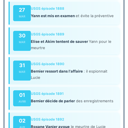
USGS épisode 1888
27
Yann est mis en examen
et évite la préventive
MAR
USGS épisode 1889
30
Elise et Akim tentent de sauver
Yann pour le
MAR
meurtre
USGS épisode 1890
31
Bernier ressort dans l'affaire
: il espionnait
MAR
Lucie
USGS épisode 1891
01
Bernier décide de parler
des enregistrements
AVRR
USGS épisode 1892
02
Roxane Vanier avoue
le meurtre de Lucie
AVR