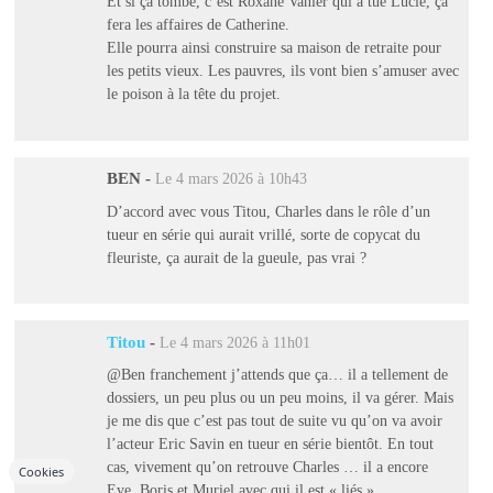
Et si ça tombe, c’est Roxane Vanier qui a tué Lucie, ça
fera les affaires de Catherine.
Elle pourra ainsi construire sa maison de retraite pour
les petits vieux. Les pauvres, ils vont bien s’amuser avec
le poison à la tête du projet.
BEN
-
Le 4 mars 2026 à 10h43
D’accord avec vous Titou, Charles dans le rôle d’un
tueur en série qui aurait vrillé, sorte de copycat du
fleuriste, ça aurait de la gueule, pas vrai ?
Titou
-
Le 4 mars 2026 à 11h01
@Ben franchement j’attends que ça… il a tellement de
dossiers, un peu plus ou un peu moins, il va gérer. Mais
je me dis que c’est pas tout de suite vu qu’on va avoir
l’acteur Eric Savin en tueur en série bientôt. En tout
cas, vivement qu’on retrouve Charles … il a encore
Cookies
Eve, Boris et Muriel avec qui il est « liés ».