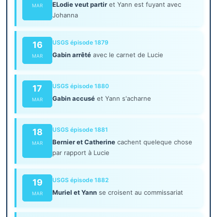
ELodie veut partir
et Yann est fuyant avec
MAR
Johanna
USGS épisode 1879
16
Gabin arrêté
avec le carnet de Lucie
MAR
USGS épisode 1880
17
Gabin accusé
et Yann s'acharne
MAR
USGS épisode 1881
18
Bernier et Catherine
cachent queleque chose
MAR
par rapport à Lucie
USGS épisode 1882
19
Muriel et Yann
se croisent au commissariat
MAR