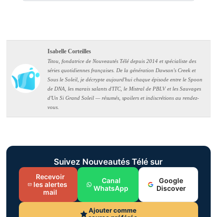
Isabelle Corteilles
Titou, fondatrice de Nouveautés Télé depuis 2014 et spécialiste des
séries quotidiennes françaises. De la génération Dawson's Creek et
Sous le Soleil, je décrypte aujourd'hui chaque épisode entre le Spoon
de DNA, les marais salants d'ITC, le Mistral de PBLV et les Sauvages
d'Un Si Grand Soleil — résumés, spoilers et indiscrétions au rendez-
vous.
Suivez Nouveautés Télé sur
Recevoir
Canal
Google
les alertes
WhatsApp
Discover
mail
Ajouter comme