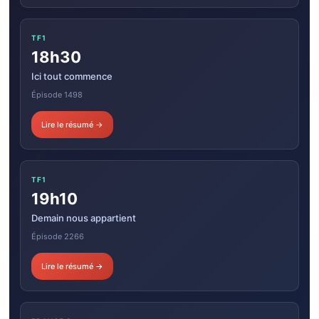
TF1
18h30
Ici tout commence
Épisode 1498
Lire le résumé →
TF1
19h10
Demain nous appartient
Épisode 2266
Lire le résumé →