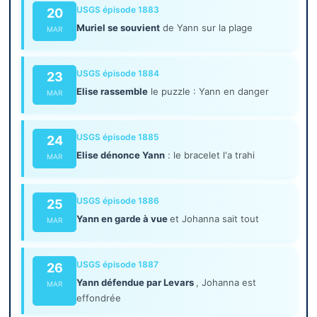
USGS épisode 1883
20
Muriel se souvient
de Yann sur la plage
MAR
USGS épisode 1884
23
Elise rassemble
le puzzle : Yann en danger
MAR
USGS épisode 1885
24
Elise dénonce Yann
: le bracelet l'a trahi
MAR
USGS épisode 1886
25
Yann en garde à vue
et Johanna sait tout
MAR
USGS épisode 1887
26
Yann défendue par Levars
, Johanna est
MAR
effondrée