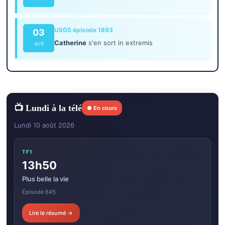
USGS épisode 1893
03
Catherine
s'en sort in extremis
AVR
📺 Lundi à la télé
● En cours
Lundi 10 août 2026
TF1
13h50
Plus belle la vie
Épisode 645
Lire le résumé →