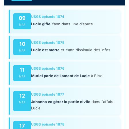
USGS épisode 1874
09
Lucie gifle
Yann dans une dispute
MAR
USGS épisode 1875
10
Lucie est morte
et Yann dissimule des infos
MAR
USGS épisode 1876
11
Muriel parle de l'amant de Lucie
à Elise
MAR
USGS épisode 1877
12
Johanna va gérer la partie civile
dans l'affaire
MAR
Lucie
USGS épisode 1878
17