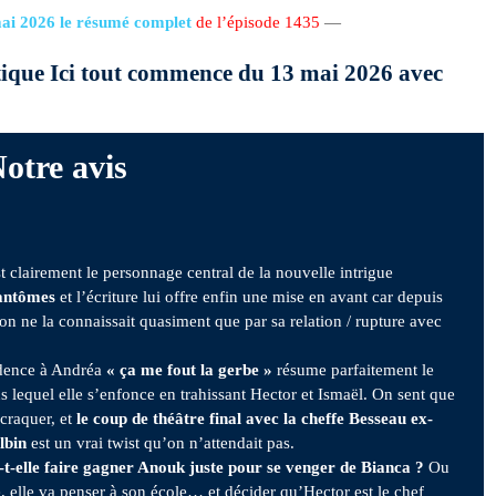
ai 2026 le résumé complet
de l’épisode 1435
—
itique Ici tout commence du 13 mai 2026 avec
otre avis
t clairement le personnage central de la nouvelle intrigue
antômes
et l’écriture lui offre enfin une mise en avant car depuis
on ne la connaissait quasiment que par sa relation / rupture avec
idence à Andréa
« ça me fout la gerbe »
résume parfaitement le
s lequel elle s’enfonce en trahissant Hector et Ismaël. On sent que
 craquer, et
le coup de théâtre final avec la cheffe Besseau ex-
lbin
est un vrai twist qu’on n’attendait pas.
t-elle faire gagner Anouk juste pour se venger de Bianca ?
Ou
e, elle va penser à son école… et décider qu’Hector est le chef