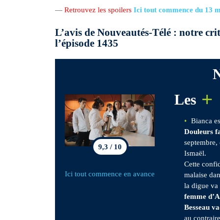
—
Retrouvez les spoilers
Ici tout commence du 13 m
L’avis de Nouveautés-Télé : notre cr
l’épisode 1435
N
+
Les
Bianca es
Douleurs f
septembre, 
9,3 / 10
Ismaël.
Cette conf
Ici tout commence en avance
malaise dan
la digue va
femme d’A
Besseau va-
au contrair