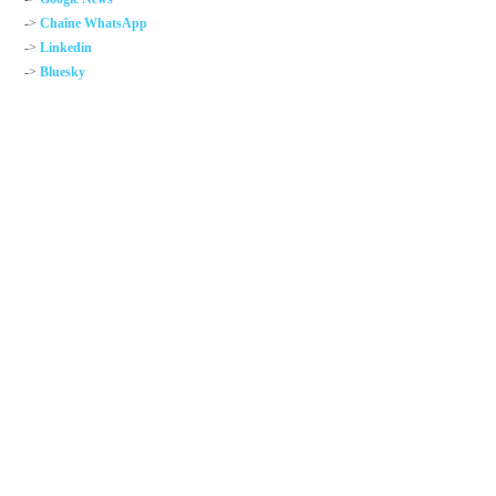
->
Chaîne WhatsApp
->
Linkedin
->
Bluesky