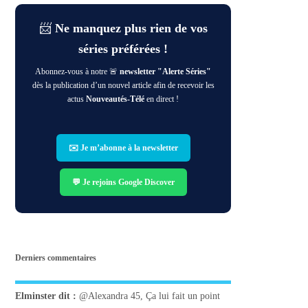
📨
Ne manquez plus rien de vos
séries préférées !
Abonnez-vous à notre 🚨
newsletter "Alerte Séries"
dès la publication d’un nouvel article afin de recevoir les
actus
Nouveautés-Télé
en direct !
✉️ Je m’abonne à la newsletter
💬 Je rejoins Google Discover
Derniers commentaires
Elminster
dit :
@Alexandra 45, Ça lui fait un point