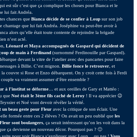
 qui est sûr c’est que ça complique les choses pour Bianca et le
e lui fait Andréa.
ortes chances que
Bianca décide de se confier à Loup
sur son job
le chantage que lui fait Andréa. Joséphine va peut-être avoir à
nca alors qu’elle était toute contente de rejoindre la brigade
en n’est acté.
on,
Léonard et Maya accompagnés de Gaspard qui décident de
coup de main à Ferdinand
(surnommé Ferdinouille par Gaspard).
débarque devant la vitre de l’atelier avec des pancartes pour faire
messages à Billie. C’est mignon.
Billie fonce le retrouver
, et
 la couvre si Rose et Enzo débarquent. On y croit cette fois à Ferdi
Le couple va vraiment assumer d’être ensemble ?
r à l’institut se déforme
… et aux oreilles de Gary et Mattéo :
nu que
Noé était le 3ème fils caché de Leroy
! Il va apprécier 😉
Teyssier et Noé vont devoir révéler la vérité.
t un beau geste pour Fleur
avec la critique de son éclair. Une
t-elle formée entre ces 2 élèves ? On avait un peu oublié que
les
 Fleur sont boulangers
, ça serait intéressant qu’on les voit dans la
 que ça devienne un nouveau décor. Pourquoi pas ? 🙂
 suite pour voir Bianca s’expliquer avec Loup… ou pas !
Vous