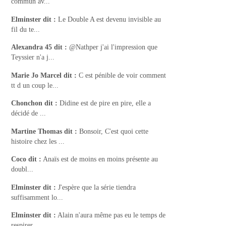
commun av...
Elminster
dit :
Le Double A est devenu invisible au
fil du te...
Alexandra 45
dit :
@Nathper j'ai l'impression que
Teyssier n'a j...
Marie Jo Marcel
dit :
C est pénible de voir comment
tt d un coup le...
Chonchon
dit :
Didine est de pire en pire, elle a
décidé de ...
Martine Thomas
dit :
Bonsoir, C'est quoi cette
histoire chez les ...
Coco
dit :
Anaïs est de moins en moins présente au
doubl...
Elminster
dit :
J'espère que la série tiendra
suffisamment lo...
Elminster
dit :
Alain n'aura même pas eu le temps de
respirer...