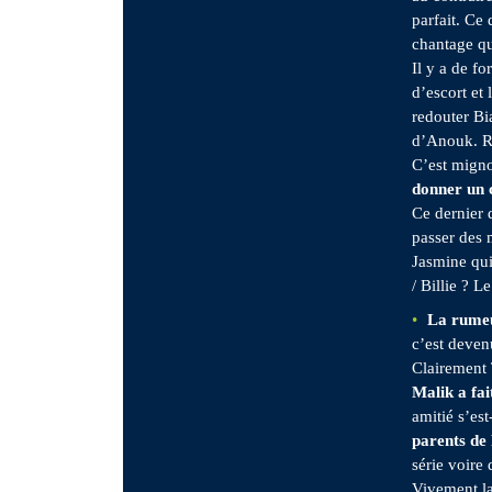
parfait. Ce
chantage qu
Il y a de f
d’escort et 
redouter Bia
d’Anouk. Ri
C’est mign
donner un 
Ce dernier 
passer des 
Jasmine qui
/ Billie ? 
La rumeu
c’est deve
Clairement 
Malik a fai
amitié s’es
parents de
série voire
Vivement la