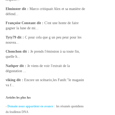
Elminster
dit :
Marco critiquait Alex et sa manière de
défend...
Françoise Constant
dit :
C'est une honte de faire
gagner la lune de mi...
Tyty79
dit :
C pour cela que g un peu peur pour les
nouvea...
Chonchon
dit :
Je prends l'émission à sa toute fin,
quelle h...
Nathper
dit :
Je viens de voir l'extrait de la
dégustation ...
viking
dit :
Encore un scénario,les Fanih:"le magasin
va f...
Articles les plus lus
-
Demain nous appartient en avance
: les résumés quotidiens
du feuilleton DNA