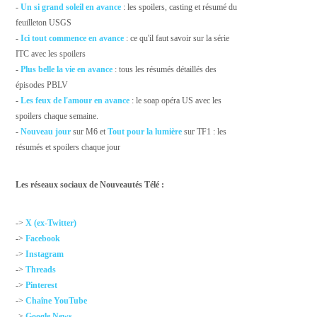
-
Un si grand soleil en avance
: les spoilers, casting et résumé du
feuilleton USGS
-
Ici tout commence en avance
: ce qu'il faut savoir sur la série
ITC avec les spoilers
-
Plus belle la vie en avance
: tous les résumés détaillés des
épisodes PBLV
-
Les feux de l'amour en avance
: le soap opéra US avec les
spoilers chaque semaine.
-
Nouveau jour
sur M6 et
Tout pour la lumière
sur TF1 : les
résumés et spoilers chaque jour
Les réseaux sociaux de Nouveautés Télé :
->
X (ex-Twitter)
->
Facebook
->
Instagram
->
Threads
->
Pinterest
->
Chaîne YouTube
->
Google News