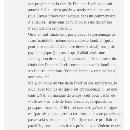
soit projeté dans la famille Daunier-Jacob et de soit
attaché à elle…ainsi que le « syndrome du coucou »
(que j’avais brièvement évoqué dans un commentaire,
d’ailleurs)…mais sans conviction et sans davantage
d’explications semble t-il…
On n’en sait finalement pas plus sur le personnage de
Jean/Anatole lui-même, son contexte familial (qui a
peut-être contribué à le faire devenir ainsi), son profil
psychologique (je pensais qu’il allait avoir une
« obligation de soin »), le pourquoi et le comment du
choix des Daunier-Jacob comme « nouvelle famille »,
ses futures intentions (éventuellement « criminelles »)
avec eux, etc…
Mais, du point de vue de la Prod’ et des scénaristes, le
souci avec tout ça est que c’est chronophage !…et que
dans DNA, on manque de temps (sauf pour parler de
« bêtises » en toile de fond dans chaque épisode ou
presque…mais bon ! 😁)…et que, dès qu’une intrigue
est (parfois « à peu près ») terminée…ils sont pressés de
passer à la suivante…ou à l’intrigue qui se profilait en
parallèle, comme dans le cas présent avec Violette et des