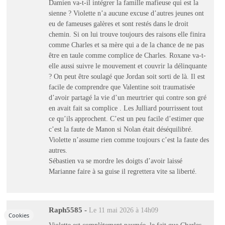
Damien va-t-il intégrer la famille mafieuse qui est la
sienne ? Violette n’a aucune excuse d’autres jeunes ont
eu de fameuses galères et sont restés dans le droit
chemin. Si on lui trouve toujours des raisons elle finira
comme Charles et sa mère qui a de la chance de ne pas
être en taule comme complice de Charles. Roxane va-t-
elle aussi suivre le mouvement et couvrir la délinquante
? On peut être soulagé que Jordan soit sorti de là. Il est
facile de comprendre que Valentine soit traumatisée
d’avoir partagé la vie d’un meurtrier qui contre son gré
en avait fait sa complice . Les Julliard pourrissent tout
ce qu’ils approchent. C’est un peu facile d’estimer que
c’est la faute de Manon si Nolan était déséquilibré.
Violette n’assume rien comme toujours c’est la faute des
autres.
Sébastien va se mordre les doigts d’avoir laissé
Marianne faire à sa guise il regrettera vite sa liberté.
Raph5585
-
Le 11 mai 2026 à 14h09
Cookies
Violette est complètement paumée, le fait que Charles