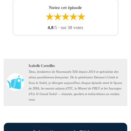
Notez cet épisode
★
★
★
★
★
4,8
/5
· sur 38 votes
Isabelle Corteilles
Titou, fondatrice de Nouveautés Télé depuis 2014 et spécialiste des
séries quotidiennes françaises. De la génération Dawson's Creek et
Sous le Soleil, je décrypte aujourd'hui chaque épisode entre le Spoon
de DNA, les marais salants d'ITC, le Mistral de PBLV et les Sauvages
d'Un Si Grand Soleil — résumés, spoilers et indiscrétions au rendez-
vous.