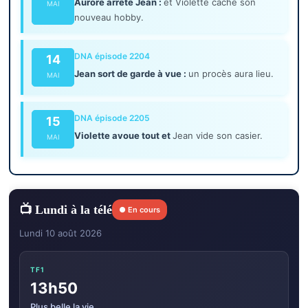
Aurore arrête Jean :
et Violette cache son
MAI
nouveau hobby.
DNA épisode 2204
14
Jean sort de garde à vue :
un procès aura lieu.
MAI
DNA épisode 2205
15
Violette avoue tout et
Jean vide son casier.
MAI
📺 Lundi à la télé
● En cours
Lundi 10 août 2026
TF1
13h50
Plus belle la vie