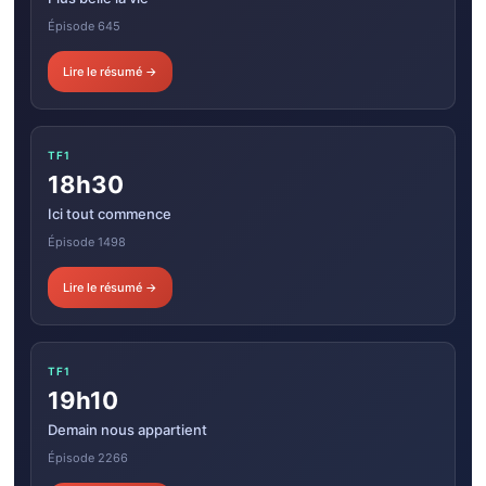
Épisode 645
Lire le résumé →
TF1
18h30
Ici tout commence
Épisode 1498
Lire le résumé →
TF1
19h10
Demain nous appartient
Épisode 2266