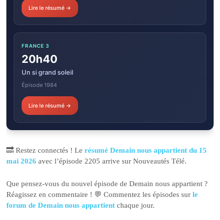
Lire le résumé →
FRANCE 3
20h40
Un si grand soleil
Épisode 1984
Lire le résumé →
🔜 Restez connectés ! Le
résumé Demain nous appartient du 15
mai 2026
avec l’épisode 2205 arrive sur Nouveautés Télé.
Que pensez-vous du nouvel épisode de Demain nous appartient ?
Réagissez en commentaire ! 💬 Commentez les épisodes sur
le
forum de Demain nous appartient
chaque jour.