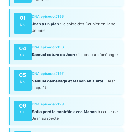
DNA épisode 2195
01
Jean a un plan
: la coloc des Daunier en ligne
MAI
de mire
DNA épisode 2196
04
Samuel sature de Jean
: il pense à déménager
MAI
DNA épisode 2197
05
Samuel déménage et Manon en alerte
: Jean
MAI
l'inquiète
DNA épisode 2198
06
Sofia perd le contrôle avec Manon
à cause de
MAI
Jean suspecté