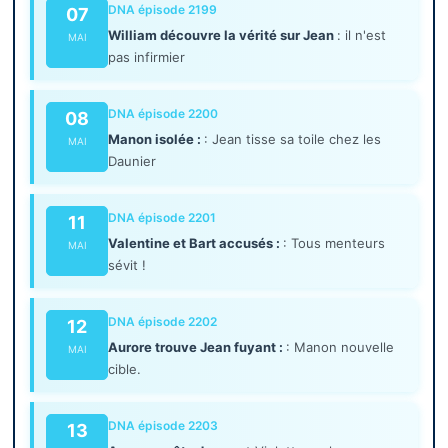
DNA épisode 2199
07
William découvre la vérité sur Jean
: il n'est
MAI
pas infirmier
DNA épisode 2200
08
Manon isolée :
: Jean tisse sa toile chez les
MAI
Daunier
DNA épisode 2201
11
Valentine et Bart accusés :
: Tous menteurs
MAI
sévit !
DNA épisode 2202
12
Aurore trouve Jean fuyant :
: Manon nouvelle
MAI
cible.
DNA épisode 2203
13