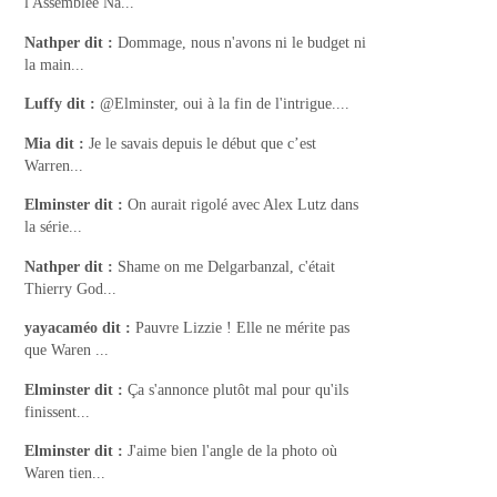
l'Assemblée Na...
Nathper
dit :
Dommage, nous n'avons ni le budget ni
la main...
Luffy
dit :
@Elminster, oui à la fin de l'intrigue....
Mia
dit :
Je le savais depuis le début que c’est
Warren...
Elminster
dit :
On aurait rigolé avec Alex Lutz dans
la série...
Nathper
dit :
Shame on me Delgarbanzal, c'était
Thierry God...
yayacaméo
dit :
Pauvre Lizzie ! Elle ne mérite pas
que Waren ...
Elminster
dit :
Ça s'annonce plutôt mal pour qu'ils
finissent...
Elminster
dit :
J'aime bien l'angle de la photo où
Waren tien...