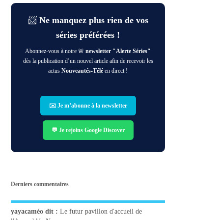
📨
Ne manquez plus rien de vos
séries préférées !
Abonnez-vous à notre 🚨
newsletter "Alerte Séries"
dès la publication d’un nouvel article afin de recevoir les
actus
Nouveautés-Télé
en direct !
✉️ Je m’abonne à la newsletter
💬 Je rejoins Google Discover
Derniers commentaires
yayacaméo
dit :
Le futur pavillon d'accueil de