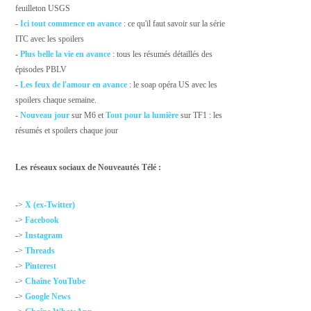
feuilleton USGS
-
Ici tout commence en avance
: ce qu'il faut savoir sur la série
ITC avec les spoilers
-
Plus belle la vie en avance
: tous les résumés détaillés des
épisodes PBLV
-
Les feux de l'amour en avance
: le soap opéra US avec les
spoilers chaque semaine.
-
Nouveau jour
sur M6 et
Tout pour la lumière
sur TF1 : les
résumés et spoilers chaque jour
Les réseaux sociaux de Nouveautés Télé :
->
X (ex-Twitter)
->
Facebook
->
Instagram
->
Threads
->
Pinterest
->
Chaîne YouTube
->
Google News