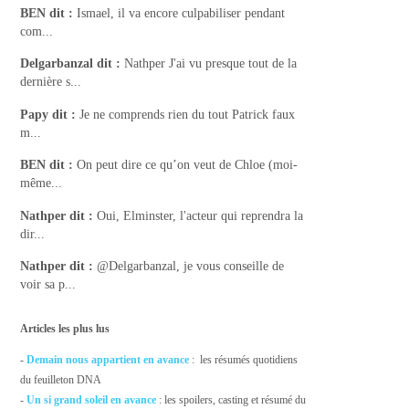
BEN
dit :
Ismael, il va encore culpabiliser pendant
com...
Delgarbanzal
dit :
Nathper J'ai vu presque tout de la
dernière s...
Papy
dit :
Je ne comprends rien du tout Patrick faux
m...
BEN
dit :
On peut dire ce qu’on veut de Chloe (moi-
même...
Nathper
dit :
Oui, Elminster, l'acteur qui reprendra la
dir...
Nathper
dit :
@Delgarbanzal, je vous conseille de
voir sa p...
Articles les plus lus
-
Demain nous appartient en avance
: les résumés quotidiens
du feuilleton DNA
-
Un si grand soleil en avance
: les spoilers, casting et résumé du