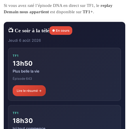
Si vous avez raté l’épisode DNA en direct sur TF1, le
replay
Demain nous appartient
est disponible sur
TF1+
.
📺 Ce soir à la télé
● En cours
Jeudi 6 août 2026
TF1
13h50
Plus belle la vie
Épisode 643
Lire le résumé →
TF1
18h30
Ici tout commence