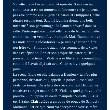
Violette crève l’écran dans cet épisode. Son aveu au
commissariat est un moment de bravoure : « je ne veux
pas être comme eux » (ndlr : Charles et Philippine), cette
phrase résume tout. Salomé Benitha donne une belle
intensité à son personnage. Et Damien dévasté dans la
salle d’interrogatoire quand elle parle de Nolan. Violette
en larmes, s’en veut d’avoir craqué. Mais Damien trouve
les mots pour la réconforter : « je suis hyper fier d’être
ton frère »… Philippine atteint des sommets de toxicité
dans cet épisode. Renier son propre fils parce qu’il a
poussé indirectement Violette à se libérer en avouant tout,
comme il l’avait déjà fait avec Charles il y a quelques
jours.
La scène finale où elle balance à Damien « tu n’es plus
personne, disparais ou j’appelle la police » est d’une
violence inouïe. On a hâte de voir comment Damien va
encaisser ce rejet maternel. Et Violette, quel parti va-t-elle
prendre ? Philippine va-t-elle manipuler Violette ?
Leila
est à Saint Clair
, grâce à un coup de pouce de Samuel /
Marianne. Est-ce que Noor va accepter de voir sa mère