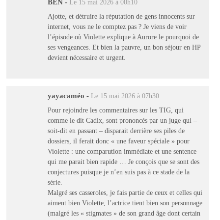
BEN
-
Le 15 mai 2026 à 00h10
Ajotte, et détruire la réputation de gens innocents sur
internet, vous ne le comptez pas ? Je viens de voir
l’épisode où Violette explique à Aurore le pourquoi de
ses vengeances. Et bien la pauvre, un bon séjour en HP
devient nécessaire et urgent.
yayacaméo
-
Le 15 mai 2026 à 07h30
Pour rejoindre les commentaires sur les TIG, qui
comme le dit Cadix, sont prononcés par un juge qui –
soit-dit en passant – disparait derrière ses piles de
dossiers, il ferait donc « une faveur spéciale » pour
Violette : une comparution immédiate et une sentence
qui me parait bien rapide … Je conçois que se sont des
conjectures puisque je n’en suis pas à ce stade de la
série.
Malgré ses casseroles, je fais partie de ceux et celles qui
aiment bien Violette, l’actrice tient bien son personnage
(malgré les « stigmates » de son grand âge dont certain