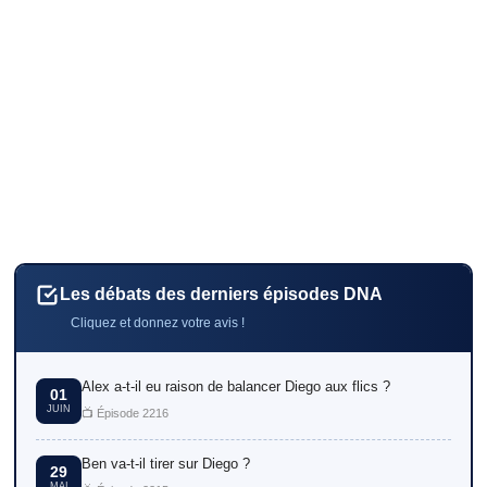
Les débats des derniers épisodes DNA
Cliquez et donnez votre avis !
Alex a-t-il eu raison de balancer Diego aux flics ?
01
JUIN
📺 Épisode 2216
Ben va-t-il tirer sur Diego ?
29
MAI