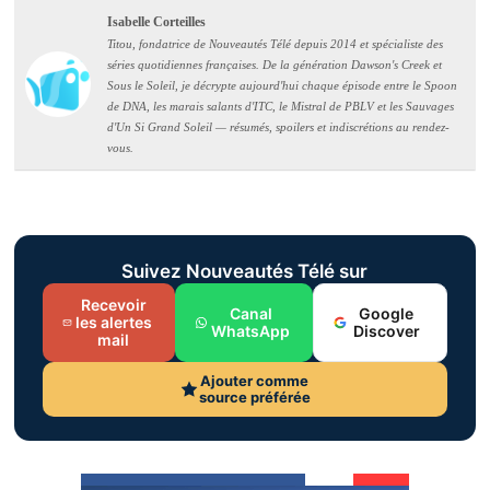
Isabelle Corteilles
Titou, fondatrice de Nouveautés Télé depuis 2014 et spécialiste des
séries quotidiennes françaises. De la génération Dawson's Creek et
Sous le Soleil, je décrypte aujourd'hui chaque épisode entre le Spoon
de DNA, les marais salants d'ITC, le Mistral de PBLV et les Sauvages
d'Un Si Grand Soleil — résumés, spoilers et indiscrétions au rendez-
vous.
Suivez Nouveautés Télé sur
Recevoir
Canal
Google
les alertes
WhatsApp
Discover
mail
Ajouter comme
source préférée