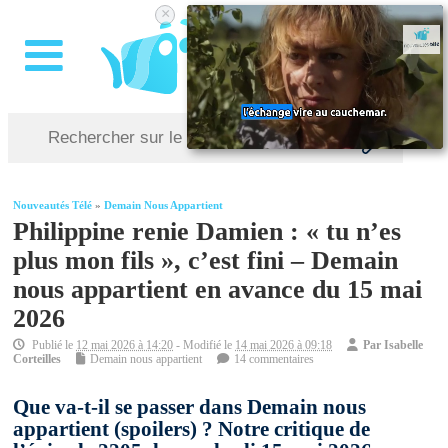
×
Nouveautés Télé
»
Demain Nous Appartient
Philippine renie Damien : « tu n’es
plus mon fils », c’est fini – Demain
nous appartient en avance du 15 mai
2026
Publié le
12 mai 2026 à 14:20
- Modifié le
14 mai 2026 à 09:18
Par
Isabelle
Corteilles
Demain nous appartient
14 commentaires
Que va-t-il se passer dans Demain nous
appartient (spoilers) ? Notre critique de