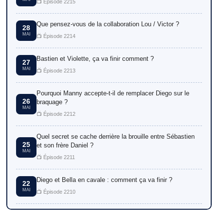
📺 Épisode 2215
Que pensez-vous de la collaboration Lou / Victor ?
28
MAI
📺 Épisode 2214
Bastien et Violette, ça va finir comment ?
27
MAI
📺 Épisode 2213
Pourquoi Manny accepte-t-il de remplacer Diego sur le
26
braquage ?
MAI
📺 Épisode 2212
Quel secret se cache derrière la brouille entre Sébastien
25
et son frère Daniel ?
MAI
📺 Épisode 2211
Diego et Bella en cavale : comment ça va finir ?
22
MAI
📺 Épisode 2210