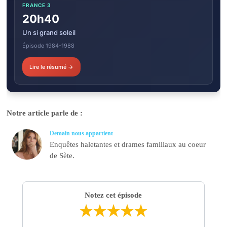
FRANCE 3
20h40
Un si grand soleil
Épisode 1984-1988
Lire le résumé →
Notre article parle de :
Demain nous appartient
Enquêtes haletantes et drames familiaux au coeur
de Sète.
Notez cet épisode
★
★
★
★
★