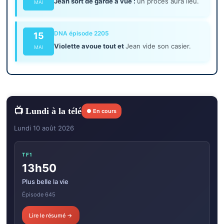
Jean sort de garde à vue :
un procès aura lieu.
MAI
DNA épisode 2205
15
Violette avoue tout et
Jean vide son casier.
MAI
📺 Lundi à la télé
● En cours
Lundi 10 août 2026
TF1
13h50
Plus belle la vie
Épisode 645
Lire le résumé →