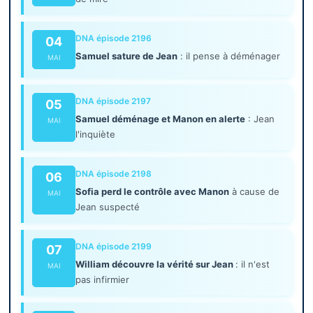
DNA épisode 2196
04
Samuel sature de Jean
: il pense à déménager
MAI
DNA épisode 2197
05
Samuel déménage et Manon en alerte
: Jean
MAI
l'inquiète
DNA épisode 2198
06
Sofia perd le contrôle avec Manon
à cause de
MAI
Jean suspecté
DNA épisode 2199
07
William découvre la vérité sur Jean
: il n'est
MAI
pas infirmier