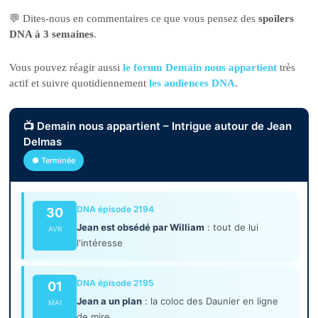
💬 Dites-nous en commentaires ce que vous pensez des
spoilers
DNA à 3 semaines
.
Vous pouvez réagir aussi
le forum Demain nous appartient
très
actif et suivre quotidiennement
les audiences DNA
.
📺 Demain nous appartient – Intrigue autour de Jean
Delmas
● Terminée
DNA épisode 2194
30
Jean est obsédé par William
: tout de lui
AVR
l'intéresse
DNA épisode 2195
01
Jean a un plan
: la coloc des Daunier en ligne
MAI
de mire