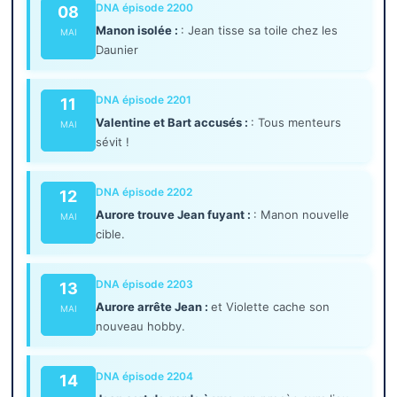
DNA épisode 2200
08
Manon isolée :
: Jean tisse sa toile chez les
MAI
Daunier
DNA épisode 2201
11
Valentine et Bart accusés :
: Tous menteurs
MAI
sévit !
DNA épisode 2202
12
Aurore trouve Jean fuyant :
: Manon nouvelle
MAI
cible.
DNA épisode 2203
13
Aurore arrête Jean :
et Violette cache son
MAI
nouveau hobby.
DNA épisode 2204
14