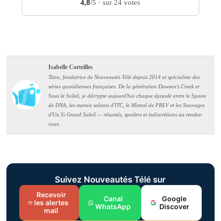
4,8
/5
· sur 24 votes
Isabelle Corteilles
Titou, fondatrice de Nouveautés Télé depuis 2014 et spécialiste des
séries quotidiennes françaises. De la génération Dawson's Creek et
Sous le Soleil, je décrypte aujourd'hui chaque épisode entre le Spoon
de DNA, les marais salants d'ITC, le Mistral de PBLV et les Sauvages
d'Un Si Grand Soleil — résumés, spoilers et indiscrétions au rendez-
vous.
Suivez Nouveautés Télé sur
Recevoir
Canal
Google
les alertes
WhatsApp
Discover
mail