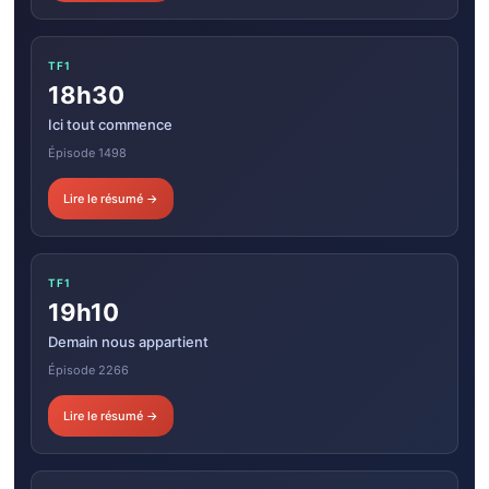
TF1
18h30
Ici tout commence
Épisode 1498
Lire le résumé →
TF1
19h10
Demain nous appartient
Épisode 2266
Lire le résumé →