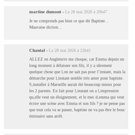
martine dumont
-
Le 28 mai 2026 à 20h47
Je ne comprends pas bien ce que dit Baptiste…
Mauvaise diction…
Chantal
-
Le 28 mai 2026 à 22h41
ALLEZ en Angleterre me choque, car Emma depuis un
long moment à délaisser son fils, il y a sûrement
quelque chose que l,on ne sait pas pour l’instant, mais la
démarche pour l,instant semble très amer pour baptiste.
S,installer à Marseille aurait été beaucoup mieux pour
les 2 parents. En fait pour l,instant on a l,impression
qu,elle veut un éloignement, et le mec d,emma qui veut
écrire une scène avec Emma et son fils ? je ne pense pas
que tout cela va se passer, baptiste ne va pas être le bouc
émissaire sans arrêt.