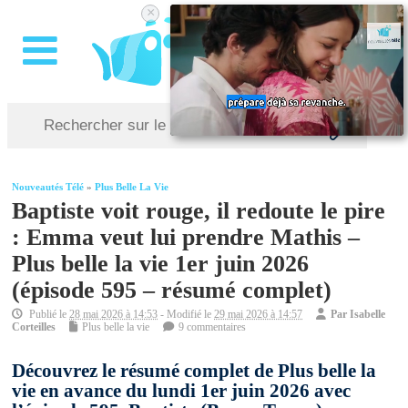
×
Nouveautés Télé
»
Plus Belle La Vie
Baptiste voit rouge, il redoute le pire
: Emma veut lui prendre Mathis –
Plus belle la vie 1er juin 2026
(épisode 595 – résumé complet)
Publié le
28 mai 2026 à 14:53
- Modifié le
29 mai 2026 à 14:57
Par
Isabelle
Corteilles
Plus belle la vie
9 commentaires
Découvrez le résumé complet de Plus belle la
vie en avance du lundi 1er juin 2026 avec