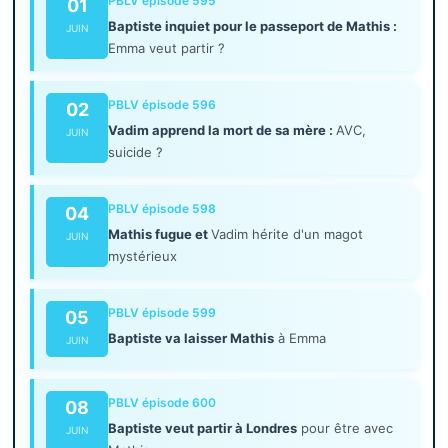
PBLV épisode 595
01
Baptiste inquiet pour le passeport de Mathis :
JUIN
Emma veut partir ?
PBLV épisode 596
02
Vadim apprend la mort de sa mère :
AVC,
JUIN
suicide ?
PBLV épisode 598
04
Mathis fugue et
Vadim hérite d'un magot
JUIN
mystérieux
PBLV épisode 599
05
Baptiste va laisser Mathis
à Emma
JUIN
PBLV épisode 600
08
Baptiste veut partir à Londres
pour être avec
JUIN