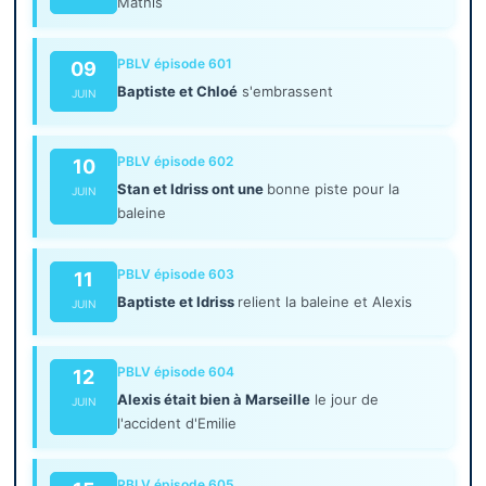
Mathis
PBLV épisode 601
09
Baptiste et Chloé
s'embrassent
JUIN
PBLV épisode 602
10
Stan et Idriss ont une
bonne piste pour la
JUIN
baleine
PBLV épisode 603
11
Baptiste et Idriss
relient la baleine et Alexis
JUIN
PBLV épisode 604
12
Alexis était bien à Marseille
le jour de
JUIN
l'accident d'Emilie
PBLV épisode 605