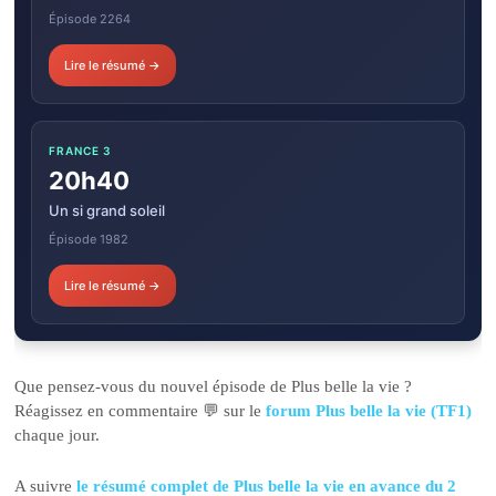
Épisode 2264
Lire le résumé →
FRANCE 3
20h40
Un si grand soleil
Épisode 1982
Lire le résumé →
Que pensez-vous du nouvel épisode de Plus belle la vie ?
Réagissez en commentaire 💬 sur le
forum Plus belle la vie (TF1)
chaque jour.
A suivre
le résumé complet de Plus belle la vie en avance du 2