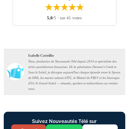
★
★
★
★
★
5,0
/5
· sur 41 votes
Isabelle Corteilles
Titou, fondatrice de Nouveautés Télé depuis 2014 et spécialiste des
séries quotidiennes françaises. De la génération Dawson's Creek et
Sous le Soleil, je décrypte aujourd'hui chaque épisode entre le Spoon
de DNA, les marais salants d'ITC, le Mistral de PBLV et les Sauvages
d'Un Si Grand Soleil — résumés, spoilers et indiscrétions au rendez-
vous.
Suivez Nouveautés Télé sur