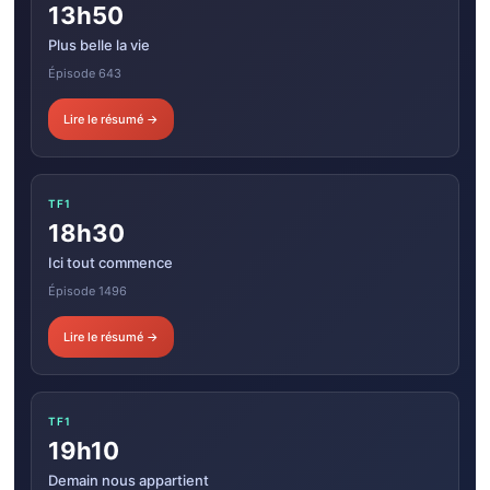
13h50
Plus belle la vie
Épisode 643
Lire le résumé →
TF1
18h30
Ici tout commence
Épisode 1496
Lire le résumé →
TF1
19h10
Demain nous appartient