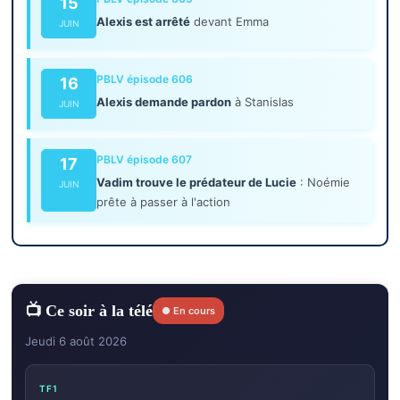
15
Alexis est arrêté
devant Emma
JUIN
PBLV épisode 606
16
Alexis demande pardon
à Stanislas
JUIN
PBLV épisode 607
17
Vadim trouve le prédateur de Lucie
: Noémie
JUIN
prête à passer à l'action
📺 Ce soir à la télé
● En cours
Jeudi 6 août 2026
TF1