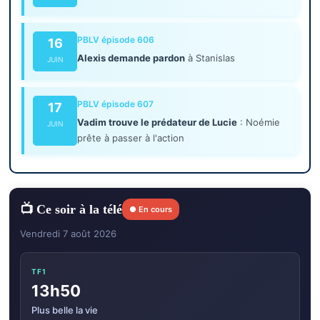
PBLV épisode 606
16
Alexis demande pardon
à Stanislas
JUIN
PBLV épisode 607
17
Vadim trouve le prédateur de Lucie
: Noémie
JUIN
prête à passer à l'action
📺 Ce soir à la télé
● En cours
Vendredi 7 août 2026
TF1
13h50
Plus belle la vie