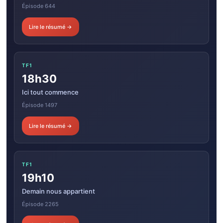
Épisode 644
Lire le résumé →
TF1
18h30
Ici tout commence
Épisode 1497
Lire le résumé →
TF1
19h10
Demain nous appartient
Épisode 2265