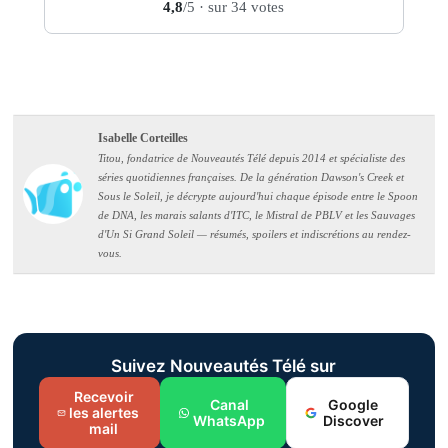
4,8
/5
· sur 34 votes
Isabelle Corteilles
Titou, fondatrice de Nouveautés Télé depuis 2014 et spécialiste des
séries quotidiennes françaises. De la génération Dawson's Creek et
Sous le Soleil, je décrypte aujourd'hui chaque épisode entre le Spoon
de DNA, les marais salants d'ITC, le Mistral de PBLV et les Sauvages
d'Un Si Grand Soleil — résumés, spoilers et indiscrétions au rendez-
vous.
Suivez Nouveautés Télé sur
Recevoir
Canal
Google
les alertes
WhatsApp
Discover
mail