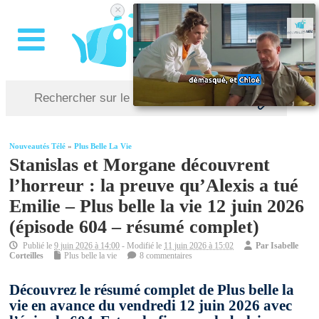
×
Nouveautés Télé
»
Plus Belle La Vie
Stanislas et Morgane découvrent
l’horreur : la preuve qu’Alexis a tué
Emilie – Plus belle la vie 12 juin 2026
(épisode 604 – résumé complet)
Publié le
9 juin 2026 à 14:00
- Modifié le
11 juin 2026 à 15:02
Par
Isabelle
Corteilles
Plus belle la vie
8 commentaires
Découvrez le résumé complet de Plus belle la
vie en avance du vendredi 12 juin 2026 avec