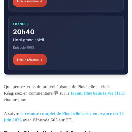
Lire le résumé →
FRANCE 3
20h40
Un si grand soleil
Épisode 1983
Lire le résumé →
Que pensez-vous du nouvel épisode de Plus belle la vie ?
Réagissez en commentaire 💬 sur le
forum Plus belle la vie (TF1)
chaque jour.
A suivre
le résumé complet de Plus belle la vie en avance du 15
juin 2026
avec l’épisode 605 sur TF1.