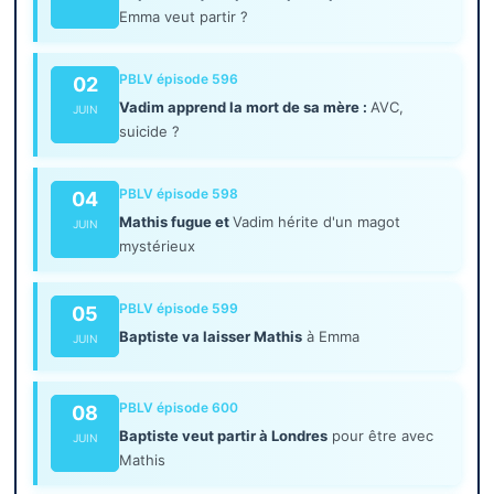
Emma veut partir ?
PBLV épisode 596
02
Vadim apprend la mort de sa mère :
AVC,
JUIN
suicide ?
PBLV épisode 598
04
Mathis fugue et
Vadim hérite d'un magot
JUIN
mystérieux
PBLV épisode 599
05
Baptiste va laisser Mathis
à Emma
JUIN
PBLV épisode 600
08
Baptiste veut partir à Londres
pour être avec
JUIN
Mathis