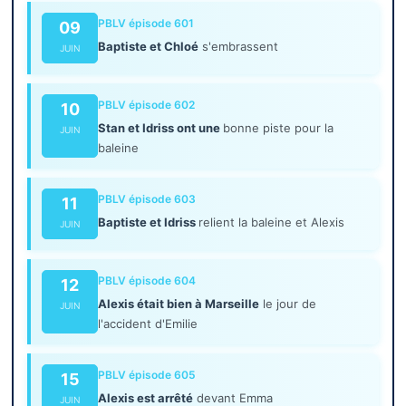
PBLV épisode 601
09
Baptiste et Chloé
s'embrassent
JUIN
PBLV épisode 602
10
Stan et Idriss ont une
bonne piste pour la
JUIN
baleine
PBLV épisode 603
11
Baptiste et Idriss
relient la baleine et Alexis
JUIN
PBLV épisode 604
12
Alexis était bien à Marseille
le jour de
JUIN
l'accident d'Emilie
PBLV épisode 605
15
Alexis est arrêté
devant Emma
JUIN