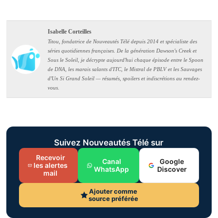
Isabelle Corteilles
Titou, fondatrice de Nouveautés Télé depuis 2014 et spécialiste des
séries quotidiennes françaises. De la génération Dawson's Creek et
Sous le Soleil, je décrypte aujourd'hui chaque épisode entre le Spoon
de DNA, les marais salants d'ITC, le Mistral de PBLV et les Sauvages
d'Un Si Grand Soleil — résumés, spoilers et indiscrétions au rendez-
vous.
Suivez Nouveautés Télé sur
Recevoir
Canal
Google
les alertes
WhatsApp
Discover
mail
Ajouter comme
source préférée