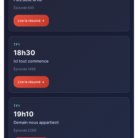
Épisode 645
Lire le résumé →
TF1
18h30
Ici tout commence
Épisode 1498
Lire le résumé →
TF1
19h10
Demain nous appartient
Épisode 2266