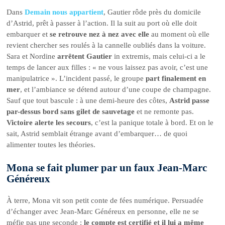
Dans
Demain nous appartient
, Gautier rôde près du domicile
d’Astrid, prêt à passer à l’action. Il la suit au port où elle doit
embarquer et
se retrouve nez à nez avec elle
au moment où elle
revient chercher ses roulés à la cannelle oubliés dans la voiture.
Sara et Nordine
arrêtent Gautier
in extremis, mais celui-ci a le
temps de lancer aux filles : « ne vous laissez pas avoir, c’est une
manipulatrice ». L’incident passé, le groupe
part finalement en
mer
, et l’ambiance se détend autour d’une coupe de champagne.
Sauf que tout bascule : à une demi-heure des côtes,
Astrid passe
par-dessus bord sans gilet de sauvetage
et ne remonte pas.
Victoire alerte les secours
, c’est la panique totale à bord. Et on le
sait, Astrid semblait étrange avant d’embarquer… de quoi
alimenter toutes les théories.
Mona se fait plumer par un faux Jean-Marc
Généreux
À terre, Mona vit son petit conte de fées numérique. Persuadée
d’échanger avec Jean-Marc Généreux en personne, elle ne se
méfie pas une seconde :
le compte est certifié et il lui a même