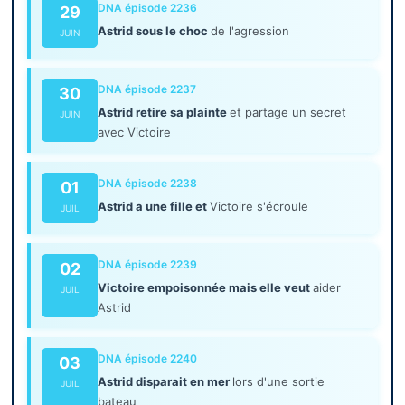
DNA épisode 2236
29
Astrid sous le choc
de l'agression
JUIN
DNA épisode 2237
30
Astrid retire sa plainte
et partage un secret
JUIN
avec Victoire
DNA épisode 2238
01
Astrid a une fille et
Victoire s'écroule
JUIL
DNA épisode 2239
02
Victoire empoisonnée mais elle veut
aider
JUIL
Astrid
DNA épisode 2240
03
Astrid disparait en mer
lors d'une sortie
JUIL
bateau