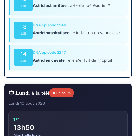
Astrid est arrêtée
: a-t-elle tué Gautier ?
JUIL
DNA épisode 2246
13
Astrid hospitalisée
: elle fait un grave malaise
JUIL
DNA épisode 2247
14
Astrid en cavale
: elle s'enfuit de l'hôpital
JUIL
📺 Lundi à la télé
● En cours
Lundi 10 août 2026
TF1
13h50
Plus belle la vie