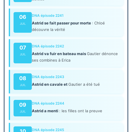
DNA épisode 2241
06
Astrid se fait passer pour morte
: Chloé
JUIL
découvre la vérité
DNA épisode 2242
07
Astrid va fuir en bateau mais
Gautier dénonce
JUIL
ses combines à Erica
DNA épisode 2243
08
Astrid en cavale et
Gautier a été tué
JUIL
DNA épisode 2244
09
Astrid a menti
: les filles ont la preuve
JUIL
DNA épisode 2245
10