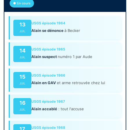
● En cours
USGS épisode 1964
13
Alain se dénonce
à Becker
JUIL
USGS épisode 1965
14
Alain suspect
numéro 1 par Aude
JUIL
USGS épisode 1966
15
Alain en GAV
et arme retrouvée chez lui
JUIL
USGS épisode 1967
16
Alain accablé
: tout l'accuse
JUIL
USGS épisode 1968
17