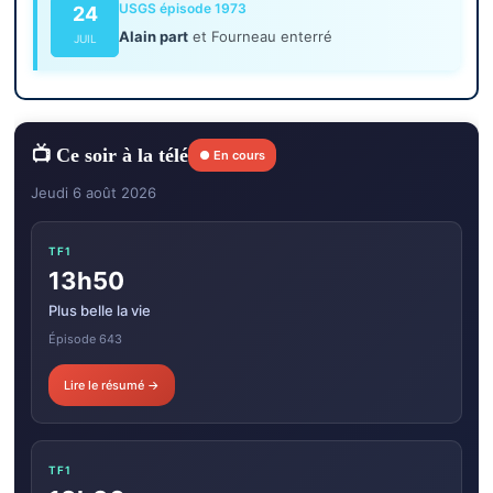
USGS épisode 1973
24
Alain part
et Fourneau enterré
JUIL
📺 Ce soir à la télé
● En cours
Jeudi 6 août 2026
TF1
13h50
Plus belle la vie
Épisode 643
Lire le résumé →
TF1