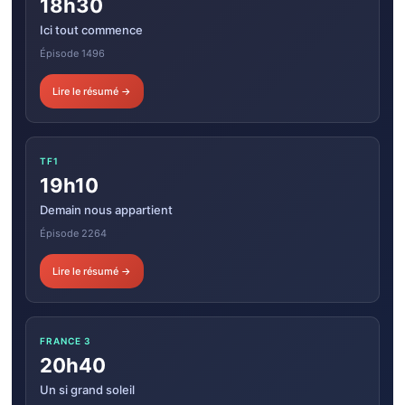
18h30
Ici tout commence
Épisode 1496
Lire le résumé →
TF1
19h10
Demain nous appartient
Épisode 2264
Lire le résumé →
FRANCE 3
20h40
Un si grand soleil