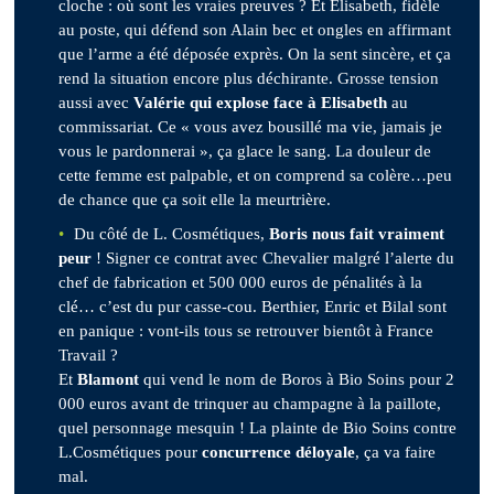
cloche : où sont les vraies preuves ? Et Elisabeth, fidèle
au poste, qui défend son Alain bec et ongles en affirmant
que l’arme a été déposée exprès. On la sent sincère, et ça
rend la situation encore plus déchirante. Grosse tension
aussi avec
Valérie qui explose face à Elisabeth
au
commissariat. Ce « vous avez bousillé ma vie, jamais je
vous le pardonnerai », ça glace le sang. La douleur de
cette femme est palpable, et on comprend sa colère…peu
de chance que ça soit elle la meurtrière.
Du côté de L. Cosmétiques,
Boris nous fait vraiment
peur
! Signer ce contrat avec Chevalier malgré l’alerte du
chef de fabrication et 500 000 euros de pénalités à la
clé… c’est du pur casse-cou. Berthier, Enric et Bilal sont
en panique : vont-ils tous se retrouver bientôt à France
Travail ?
Et
Blamont
qui vend le nom de Boros à Bio Soins pour 2
000 euros avant de trinquer au champagne à la paillote,
quel personnage mesquin ! La plainte de Bio Soins contre
L.Cosmétiques pour
concurrence déloyale
, ça va faire
mal.