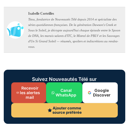
Isabelle Corteilles
Titou, fondatrice de Nouveautés Télé depuis 2014 et spécialiste des
séries quotidiennes françaises. De la génération Dawson's Creek et
Sous le Soleil, je décrypte aujourd'hui chaque épisode entre le Spoon
de DNA, les marais salants d'ITC, le Mistral de PBLV et les Sauvages
d'Un Si Grand Soleil — résumés, spoilers et indiscrétions au rendez-
vous.
Suivez Nouveautés Télé sur
Recevoir
Canal
Google
les alertes
WhatsApp
Discover
mail
Ajouter comme
source préférée