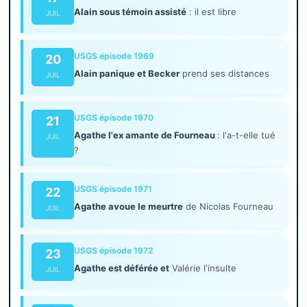
Alain sous témoin assisté
: il est libre
JUIL
USGS épisode 1969
20
Alain panique et Becker
prend ses distances
JUIL
USGS épisode 1970
21
Agathe l'ex amante de Fourneau
: l'a-t-elle tué
JUIL
?
USGS épisode 1971
22
Agathe avoue le meurtre
de Nicolas Fourneau
JUIL
USGS épisode 1972
23
Agathe est déférée et
Valérie l'insulte
JUIL