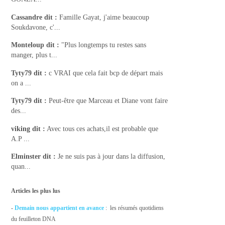
Cassandre
dit :
Famille Gayat, j'aime beaucoup
Soukdavone, c'...
Monteloup
dit :
"Plus longtemps tu restes sans
manger, plus t...
Tyty79
dit :
c VRAI que cela fait bcp de départ mais
on a ...
Tyty79
dit :
Peut-être que Marceau et Diane vont faire
des...
viking
dit :
Avec tous ces achats,il est probable que
A.P ...
Elminster
dit :
Je ne suis pas à jour dans la diffusion,
quan...
Articles les plus lus
-
Demain nous appartient en avance
: les résumés quotidiens
du feuilleton DNA