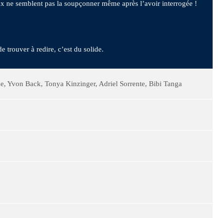
x ne semblent pas la soupçonner même après l’avoir interrogée !
de trouver à redire, c’est du solide.
e, Yvon Back, Tonya Kinzinger, Adriel Sorrente, Bibi Tanga