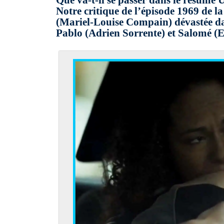
Que va-t-il se passer dans le résumé Un
Notre critique de l’épisode 1969 de la
(Mariel-Louise Compain) dévastée dan
Pablo (Adrien Sorrente) et Salomé (E