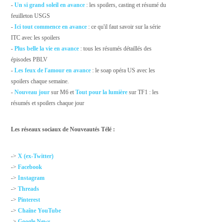
-
Un si grand soleil en avance
: les spoilers, casting et résumé du
feuilleton USGS
-
Ici tout commence en avance
: ce qu'il faut savoir sur la série
ITC avec les spoilers
-
Plus belle la vie en avance
: tous les résumés détaillés des
épisodes PBLV
-
Les feux de l'amour en avance
: le soap opéra US avec les
spoilers chaque semaine.
-
Nouveau jour
sur M6 et
Tout pour la lumière
sur TF1 : les
résumés et spoilers chaque jour
Les réseaux sociaux de Nouveautés Télé :
->
X (ex-Twitter)
->
Facebook
->
Instagram
->
Threads
->
Pinterest
->
Chaîne YouTube
->
Google News