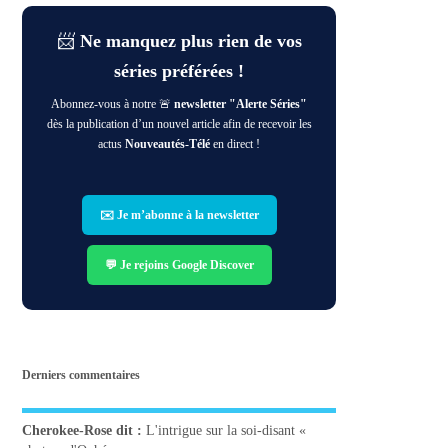
📨
Ne manquez plus rien de vos
séries préférées !
Abonnez-vous à notre 🚨
newsletter "Alerte Séries"
dès la publication d’un nouvel article afin de recevoir les
actus
Nouveautés-Télé
en direct !
✉️ Je m’abonne à la newsletter
💬 Je rejoins Google Discover
Derniers commentaires
Cherokee-Rose
dit :
L'intrigue sur la soi-disant «