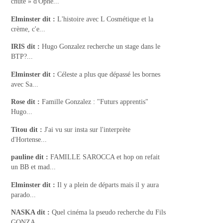
chute » d'Ophé...
Elminster
dit :
L'histoire avec L Cosmétique et la
crème, c'e...
IRIS
dit :
Hugo Gonzalez recherche un stage dans le
BTP?...
Elminster
dit :
Céleste a plus que dépassé les bornes
avec Sa...
Rose
dit :
Famille Gonzalez : "Futurs apprentis"
Hugo...
Titou
dit :
J'ai vu sur insta sur l'interprète
d'Hortense...
pauline
dit :
FAMILLE SAROCCA et hop on refait
un BB et mad...
Elminster
dit :
Il y a plein de départs mais il y aura
parado...
NASKA
dit :
Quel cinéma la pseudo recherche du Fils
GONZA...