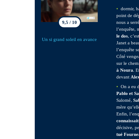
dormir, h
point de dé
nous a serr
9,5 / 10
l’enquête, 
le dos
, c’e
Un si grand soleil en avance
Janet a bea
l’enquête s
Côté venge
sur le chem
à Noura
. E
devant
Alex
On a eu 
Pablo et S
Salomé,
Sa
mère qu’el
Enfin, l’en
connaissait
décisive, 
tué Fourne