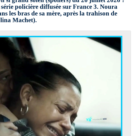
 si grand soleil (spoilers) du 20 juillet 2026 ?
 série policière diffusée sur France 3. Noura
s les bras de sa mère, après la trahison de
lina Machet).