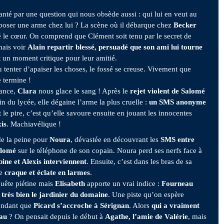
anté par une question qui nous obsède aussi : qui lui en veut au
poser une arme chez lui ? La scène où il débarque chez
Becker
é le cœur. On comprend que Clément soit tenu par le secret de
mais voir
Alain repartir blessé, persuadé que son ami lui tourne
st un moment critique pour leur amitié.
u tenter d’apaiser les choses, le fossé se creuse. Vivement que
e termine !
ance,
Clara
nous glace le sang ! Après le
rejet violent de Salomé
in du lycée, elle dégaine l’arme la plus cruelle :
un SMS anonyme
t le pire, c’est qu’elle savoure ensuite en jouant les innocentes
is
. Machiavélique !
de la peine pour
Noura
, dévastée en découvrant les
SMS entre
alomé
sur le téléphone de son copain. Noura perd ses nerfs face à
bine et Alexis interviennent
. Ensuite, c’est dans les bras de sa
le
craque et éclate en larmes
.
quête piétine mais
Elisabeth
apporte un vrai indice :
Fourneau
 très bien le jardinier du domaine
. Une piste qu’on espère
pendant que
Picard s’accroche à Sérignan
. Alors
qui a vraiment
au
? On pensait depuis le début à
Agathe, l’amie de Valérie
, mais