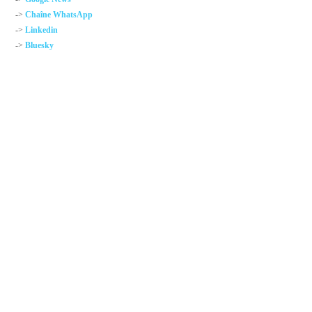
->
Chaîne WhatsApp
->
Linkedin
->
Bluesky