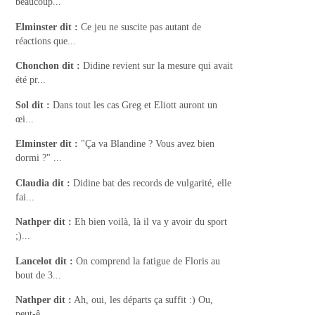
beaucoup...
Elminster
dit :
Ce jeu ne suscite pas autant de
réactions que...
Chonchon
dit :
Didine revient sur la mesure qui avait
été pr...
Sol
dit :
Dans tout les cas Greg et Eliott auront un
œi...
Elminster
dit :
"Ça va Blandine ? Vous avez bien
dormi ?" ...
Claudia
dit :
Didine bat des records de vulgarité, elle
fai...
Nathper
dit :
Eh bien voilà, là il va y avoir du sport
;)...
Lancelot
dit :
On comprend la fatigue de Floris au
bout de 3...
Nathper
dit :
Ah, oui, les départs ça suffit :) Ou,
peut-ê...