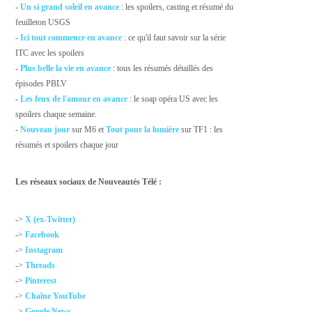
-
Un si grand soleil en avance
: les spoilers, casting et résumé du
feuilleton USGS
-
Ici tout commence en avance
: ce qu'il faut savoir sur la série
ITC avec les spoilers
-
Plus belle la vie en avance
: tous les résumés détaillés des
épisodes PBLV
-
Les feux de l'amour en avance
: le soap opéra US avec les
spoilers chaque semaine.
-
Nouveau jour
sur M6 et
Tout pour la lumière
sur TF1 : les
résumés et spoilers chaque jour
Les réseaux sociaux de Nouveautés Télé :
->
X (ex-Twitter)
->
Facebook
->
Instagram
->
Threads
->
Pinterest
->
Chaîne YouTube
->
Google News