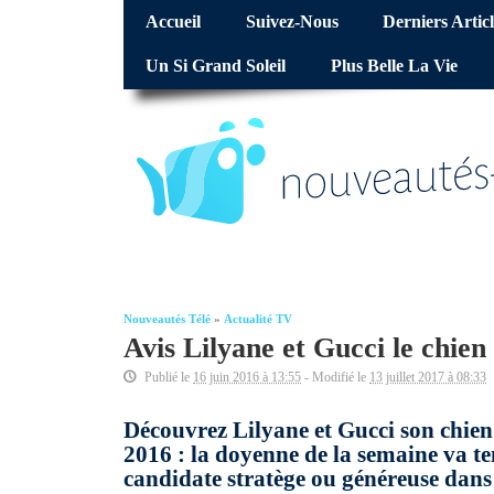
Accueil
Suivez-Nous
Derniers Articl
Un Si Grand Soleil
Plus Belle La Vie
Nouveautés Télé
»
Actualité TV
Avis Lilyane et Gucci le chien
Publié le
16 juin 2016 à 13:55
- Modifié le
13 juillet 2017 à 08:33
Découvrez Lilyane et Gucci son chien
2016 : la doyenne de la semaine va ten
candidate stratège ou généreuse dans 