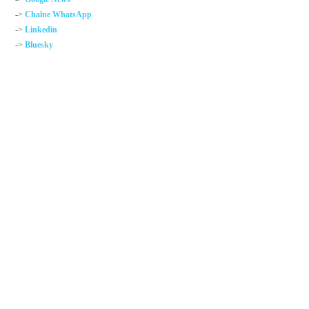
->
Chaîne WhatsApp
->
Linkedin
->
Bluesky