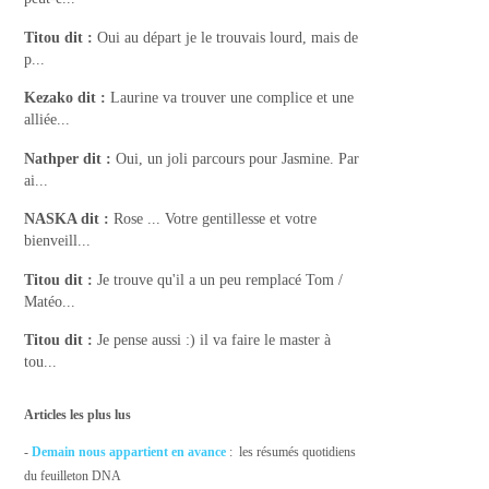
Titou
dit :
Oui au départ je le trouvais lourd, mais de
p...
Kezako
dit :
Laurine va trouver une complice et une
alliée...
Nathper
dit :
Oui, un joli parcours pour Jasmine. Par
ai...
NASKA
dit :
Rose ... Votre gentillesse et votre
bienveill...
Titou
dit :
Je trouve qu'il a un peu remplacé Tom /
Matéo...
Titou
dit :
Je pense aussi :) il va faire le master à
tou...
Articles les plus lus
-
Demain nous appartient en avance
: les résumés quotidiens
du feuilleton DNA