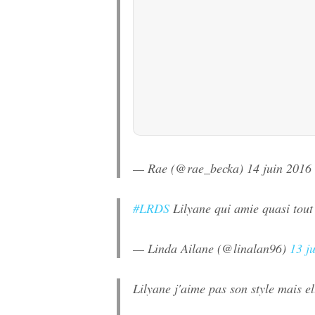
— Rae (@rae_becka)
14 juin 2016
#LRDS
Lilyane qui amie quasi tout 
— Linda Ailane (@linalan96)
13 j
Lilyane j'aime pas son style mais e