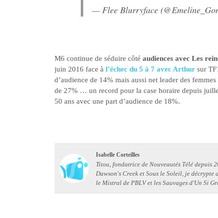
— Flee Blurryface (@Emeline_Go
M6 continue de séduire côté
audiences avec Les rein
juin 2016 face à
l’échec du 5 à 7 avec Arthur
sur TF1
d’audience de 14% mais aussi net leader des femmes 
de 27% … un record pour la case horaire depuis juille
50 ans avec une part d’audience de 18%.
Isabelle Corteilles
Titou, fondatrice de Nouveautés Télé depuis 20
Dawson's Creek et Sous le Soleil, je décrypte
le Mistral de PBLV et les Sauvages d'Un Si Gr