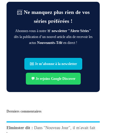
📨
Ne manquez plus rien de vos
séries préférées !
Abonnez-vous à notre 🚨
newsletter "Alerte Séries"
dès la publication d’un nouvel article afin de recevoir les
actus
Nouveautés-Télé
en direct !
✉️ Je m’abonne à la newsletter
💬 Je rejoins Google Discover
Derniers commentaires
Elminster
dit :
Dans "Nouveau Jour", il m'avait fait