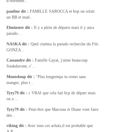
d'Hortense...
pauline
dit :
FAMILLE SAROCCA et hop on refait
un BB et mad...
Elminster
dit :
Il y a plein de départs mais il y aura
parado...
NASKA
dit :
Quel cinéma la pseudo recherche du Fils
GONZA...
Cassandre
dit :
Famille Gayat, j'aime beaucoup
Soukdavone, c'...
Monteloup
dit :
"Plus longtemps tu restes sans
manger, plus t...
Tyty79
dit :
c VRAI que cela fait bcp de départ mais
on a ...
Tyty79
dit :
Peut-être que Marceau et Diane vont faire
des...
viking
dit :
Avec tous ces achats,il est probable que
A.P ...