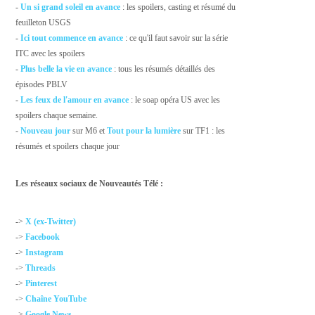
-
Un si grand soleil en avance
: les spoilers, casting et résumé du
feuilleton USGS
-
Ici tout commence en avance
: ce qu'il faut savoir sur la série
ITC avec les spoilers
-
Plus belle la vie en avance
: tous les résumés détaillés des
épisodes PBLV
-
Les feux de l'amour en avance
: le soap opéra US avec les
spoilers chaque semaine.
-
Nouveau jour
sur M6 et
Tout pour la lumière
sur TF1 : les
résumés et spoilers chaque jour
Les réseaux sociaux de Nouveautés Télé :
->
X (ex-Twitter)
->
Facebook
->
Instagram
->
Threads
->
Pinterest
->
Chaîne YouTube
->
Google News