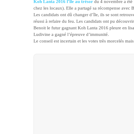
Koh Lanta 2016 l’île au trésor
du 4 novembre a été ma
chez les locaux). Elle a partagé sa récompense avec B
Les candidats ont dû changer d’île, ils se sont retrouvé
réussi à refaire du feu. Les candidats ont pu découvr
Benoit le futur gagnant Koh Lanta 2016 pleure en lisant
Ludivine a gagné l’épreuve d’immunité.
Le conseil est incertain et les votes très morcelés mais