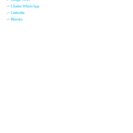
->
Chaîne WhatsApp
->
Linkedin
->
Bluesky