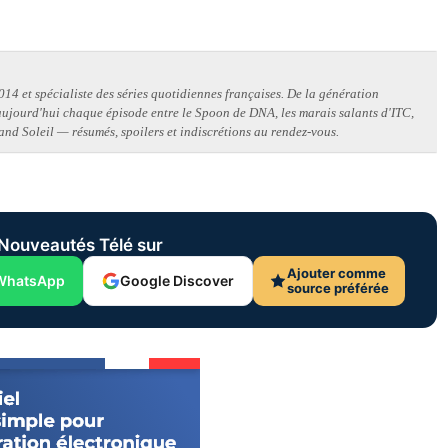
14 et spécialiste des séries quotidiennes françaises. De la génération
 aujourd'hui chaque épisode entre le Spoon de DNA, les marais salants d'ITC,
and Soleil — résumés, spoilers et indiscrétions au rendez-vous.
Nouveautés Télé sur
Ajouter comme
WhatsApp
Google Discover
source préférée