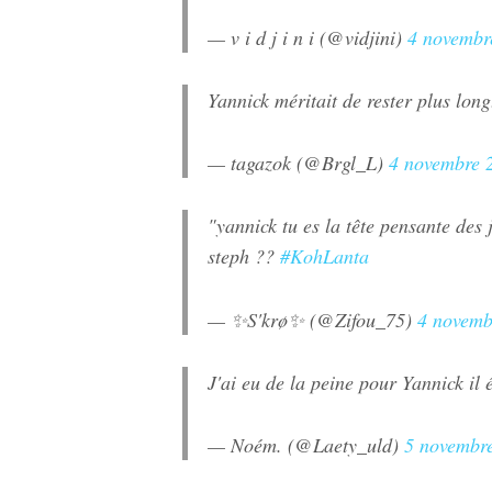
— v i d j i n i (@vidjini)
4 novembr
Yannick méritait de rester plus lo
— tagazok (@Brgl_L)
4 novembre 
"yannick tu es la tête pensante des 
steph ??
#KohLanta
— ✨S'krø✨ (@Zifou_75)
4 novemb
J'ai eu de la peine pour Yannick il 
— Noém. (@Laety_uld)
5 novembr