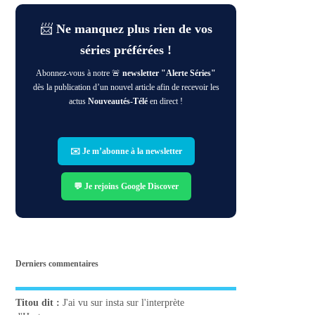
📨
Ne manquez plus rien de vos
séries préférées !
Abonnez-vous à notre 🚨
newsletter "Alerte Séries"
dès la publication d’un nouvel article afin de recevoir les
actus
Nouveautés-Télé
en direct !
✉️ Je m’abonne à la newsletter
💬 Je rejoins Google Discover
Derniers commentaires
Titou
dit :
J'ai vu sur insta sur l'interprète