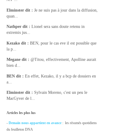
Elminster
dit :
Je ne suis pas à jour dans la diffusion,
quan...
Nathper
dit :
Lionel sera sans doute retenu in
extremis jus...
Kezako
dit :
BEN, pour le cas eve il est possible que
la p...
Megane
dit :
@Titou, effectivement, Apolline aurait
bien d...
BEN
dit :
En effet, Kezako, il y a bcp de dossiers en
a...
Elminster
dit :
Sylvain Moreno, c'est un peu le
MacGyver de l...
Articles les plus lus
-
Demain nous appartient en avance
: les résumés quotidiens
du feuilleton DNA