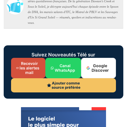
séries quotidiennes françaises. De la génération Dawson's Creek et
Sous le Soleil, je décrypte aujourd'hui chaque épisode entre le Spoon
de DNA, les marais salants d'ITC, le Mistral de PBLV et les Sauvages
d'Un Si Grand Soleil — résumés, spoilers et indiscrétions au rendez-
vous.
Suivez Nouveautés Télé sur
Recevoir
Canal
Google
les alertes
WhatsApp
Discover
mail
Ajouter comme
source préférée