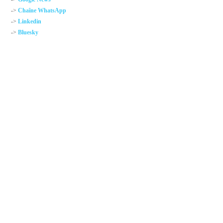
->
Chaîne WhatsApp
->
Linkedin
->
Bluesky