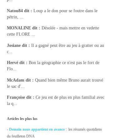
Natou84
dit :
Loup a le don pour se foutre dans le
pétrin, ...
MONALINE
dit :
Désolée - mais mettre en vedette
cette FLORE ...
Josiane
dit :
Il a gagné peut être au jeu à gratter ou au
c...
Hervé
dit :
Bon la géographie ce n'est pas le fort de
Flo...
McAdam
dit :
Quand bien même Bruno aurait trouvé
le sac d'...
Françoise
dit :
Ce jeu est de plus en plus familial avec
la q...
Articles les plus lus
-
Demain nous appartient en avance
: les résumés quotidiens
du feuilleton DNA