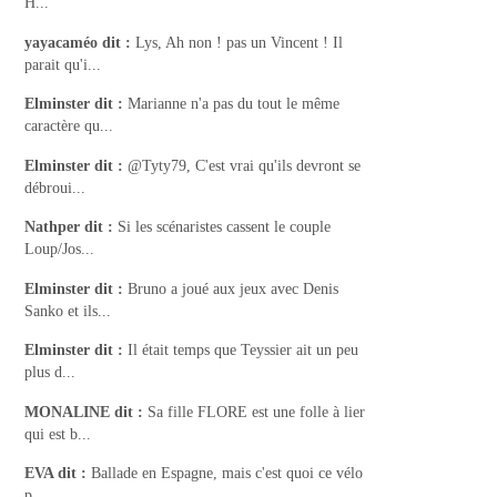
H...
yayacaméo
dit :
Lys, Ah non ! pas un Vincent ! Il
parait qu'i...
Elminster
dit :
Marianne n'a pas du tout le même
caractère qu...
Elminster
dit :
@Tyty79, C'est vrai qu'ils devront se
débroui...
Nathper
dit :
Si les scénaristes cassent le couple
Loup/Jos...
Elminster
dit :
Bruno a joué aux jeux avec Denis
Sanko et ils...
Elminster
dit :
Il était temps que Teyssier ait un peu
plus d...
MONALINE
dit :
Sa fille FLORE est une folle à lier
qui est b...
EVA
dit :
Ballade en Espagne, mais c'est quoi ce vélo
p...