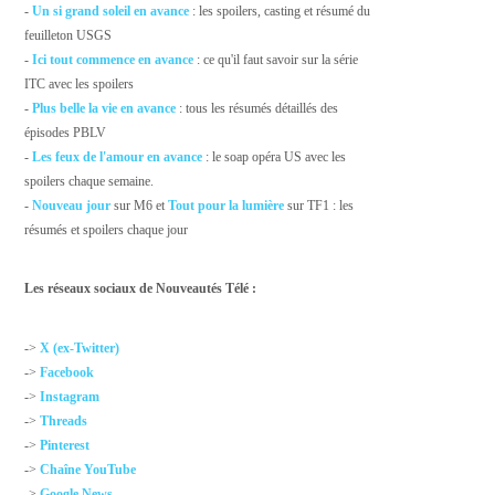
-
Un si grand soleil en avance
: les spoilers, casting et résumé du
feuilleton USGS
-
Ici tout commence en avance
: ce qu'il faut savoir sur la série
ITC avec les spoilers
-
Plus belle la vie en avance
: tous les résumés détaillés des
épisodes PBLV
-
Les feux de l'amour en avance
: le soap opéra US avec les
spoilers chaque semaine.
-
Nouveau jour
sur M6 et
Tout pour la lumière
sur TF1 : les
résumés et spoilers chaque jour
Les réseaux sociaux de Nouveautés Télé :
->
X (ex-Twitter)
->
Facebook
->
Instagram
->
Threads
->
Pinterest
->
Chaîne YouTube
->
Google News