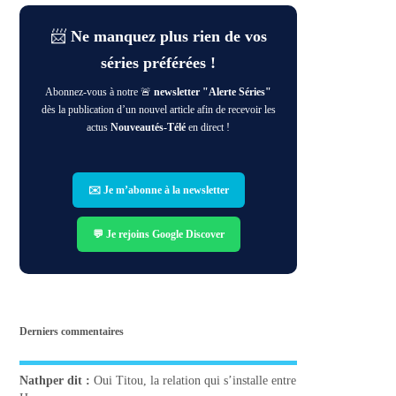
📨
Ne manquez plus rien de vos
séries préférées !
Abonnez-vous à notre 🚨
newsletter "Alerte Séries"
dès la publication d’un nouvel article afin de recevoir les
actus
Nouveautés-Télé
en direct !
✉️ Je m’abonne à la newsletter
💬 Je rejoins Google Discover
Derniers commentaires
Nathper
dit :
Oui Titou, la relation qui s’installe entre