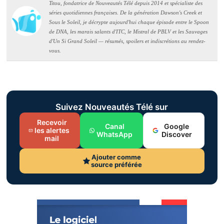
Titou, fondatrice de Nouveautés Télé depuis 2014 et spécialiste des
séries quotidiennes françaises. De la génération Dawson's Creek et
Sous le Soleil, je décrypte aujourd'hui chaque épisode entre le Spoon
de DNA, les marais salants d'ITC, le Mistral de PBLV et les Sauvages
d'Un Si Grand Soleil — résumés, spoilers et indiscrétions au rendez-
vous.
Suivez Nouveautés Télé sur
Recevoir
Canal
Google
les alertes
WhatsApp
Discover
mail
Ajouter comme
source préférée