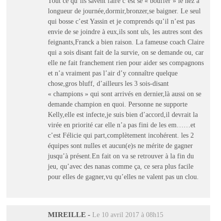
Tout ce qu’ils savent faire c’est se « bouffer » le nez à
longueur de journée,dormir,bronzer,se baigner. Le seul
qui bosse c’est Yassin et je comprends qu’il n’est pas
envie de se joindre à eux,ils sont uls, les autres sont des
feignants,Franck a bien raison. La fameuse coach Claire
qui a sois disant fait de la survie, on se demande ou, car
elle ne fait franchement rien pour aider ses compagnons
et n’a vraiment pas l’air d’y connaître quelque
chose,gros bluff, d’ailleurs les 3 sois-disant
« champions » qui sont arrivés en dernier,là aussi on se
demande champion en quoi. Personne ne supporte
Kelly,elle est infecte,je suis bien d’accord,il devrait la
virée en priorité car elle n’a pas fini de les em……et
c’est Félicie qui part,complètement incohérent. les 2
équipes sont nulles et aucun(e)s ne mérite de gagner
jusqu’à présent.En fait on va se retrouver à la fin du
jeu, qu’avec des nanas comme ça, ce sera plus facile
pour elles de gagner,vu qu’elles ne valent pas un clou.
MIREILLE
-
Le 10 avril 2017 à 08h15