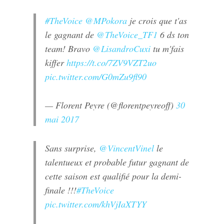
#TheVoice
@MPokora
je crois que t'as
le gagnant de
@TheVoice_TF1
6 ds ton
team! Bravo
@LisandroCuxi
tu m'fais
kiffer
https://t.co/7ZV9VZT2uo
pic.twitter.com/G0mZu9fl90
— Florent Peyre (@florentpeyreoff)
30
mai 2017
Sans surprise,
@VincentVinel
le
talentueux et probable futur gagnant de
cette saison est qualifié pour la demi-
finale !!!
#TheVoice
pic.twitter.com/khVjIaXTYY