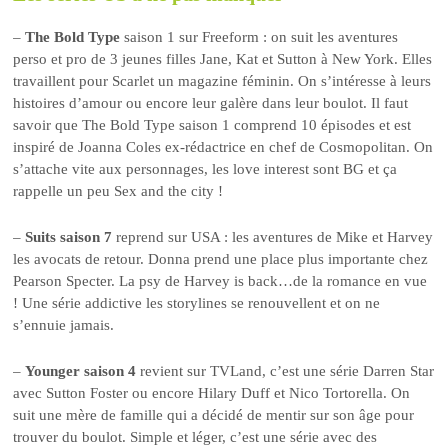
–
The Bold Type
saison 1 sur Freeform : on suit les aventures
perso et pro de 3 jeunes filles Jane, Kat et Sutton à New York. Elles
travaillent pour Scarlet un magazine féminin. On s’intéresse à leurs
histoires d’amour ou encore leur galère dans leur boulot. Il faut
savoir que The Bold Type saison 1 comprend 10 épisodes et est
inspiré de Joanna Coles ex-rédactrice en chef de Cosmopolitan. On
s’attache vite aux personnages, les love interest sont BG et ça
rappelle un peu Sex and the city !
–
Suits saison 7
reprend sur USA : les aventures de Mike et Harvey
les avocats de retour. Donna prend une place plus importante chez
Pearson Specter. La psy de Harvey is back…de la romance en vue
! Une série addictive les storylines se renouvellent et on ne
s’ennuie jamais.
–
Younger saison 4
revient sur TVLand, c’est une série Darren Star
avec Sutton Foster ou encore Hilary Duff et Nico Tortorella. On
suit une mère de famille qui a décidé de mentir sur son âge pour
trouver du boulot. Simple et léger, c’est une série avec des