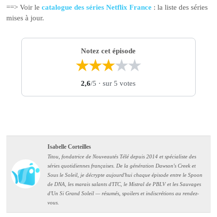
==> Voir le
catalogue des séries Netflix France
: la liste des séries
mises à jour.
Notez cet épisode
★
★
★
★
★
2,6
/5
· sur 5 votes
Isabelle Corteilles
Titou, fondatrice de Nouveautés Télé depuis 2014 et spécialiste des
séries quotidiennes françaises. De la génération Dawson's Creek et
Sous le Soleil, je décrypte aujourd'hui chaque épisode entre le Spoon
de DNA, les marais salants d'ITC, le Mistral de PBLV et les Sauvages
d'Un Si Grand Soleil — résumés, spoilers et indiscrétions au rendez-
vous.