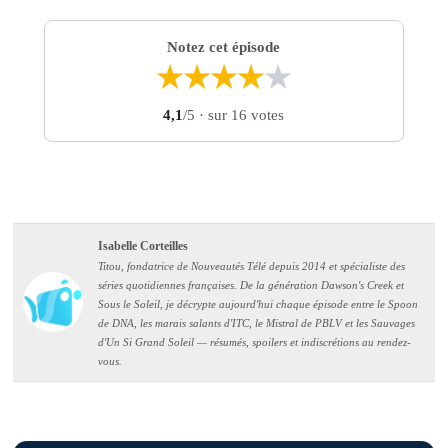
Notez cet épisode
★
★
★
★
★
4,1
/5
· sur 16 votes
Isabelle Corteilles
Titou, fondatrice de Nouveautés Télé depuis 2014 et spécialiste des
séries quotidiennes françaises. De la génération Dawson's Creek et
Sous le Soleil, je décrypte aujourd'hui chaque épisode entre le Spoon
de DNA, les marais salants d'ITC, le Mistral de PBLV et les Sauvages
d'Un Si Grand Soleil — résumés, spoilers et indiscrétions au rendez-
vous.