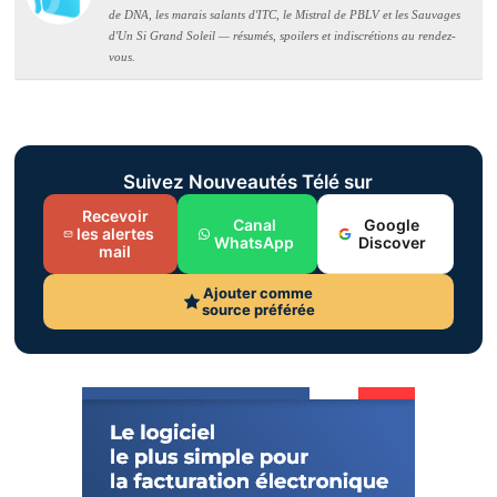
de DNA, les marais salants d'ITC, le Mistral de PBLV et les Sauvages
d'Un Si Grand Soleil — résumés, spoilers et indiscrétions au rendez-
vous.
Suivez Nouveautés Télé sur
Recevoir
Canal
Google
les alertes
WhatsApp
Discover
mail
Ajouter comme
source préférée