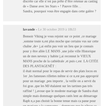
discrète car elle n’est pas prête d’être retenue au casting
de « Danse avec les Stars » ! Pauvre fille…
Sandra, pourquoi vous être engagée dans cette galère ?
lavande
-
Le 30 octobre 2019 à 18h33
Bonsoir Viking je vous rejoint sur ce point ,ce mariage
,somme toute n,est plus moche que certains vus sur cette
chaîne ,de+ j,ai enfin pus voir un lieu que je connais
pour y être allée LE MANS ,une jolie ville Historique
un de mes neveux y habite j,ai reconnut le VIEUX
MANS proche de la cathédrale ,et puis c,est :LA CITÉE
DES PLANTAGENÊT :
il était normal pour le repas de servir des plats locos en
1er ,les fameuses rillettes même si ce n,est pas approprié
pour un mariage ,peu importe , la veille on a servit du
foi gras ,que les MJ étalaient sur les tartines pas très
raffiné ! j,avoue que le modeste mariage de Sandra était
simple mais dommage quelques ratés lent au démarrage
Raph n,a pas choisit la bonne tenue mais ca passe pour
un mariage a la campagne ..,dommage que le gâteau se