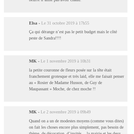
Elsa
-
Le 31 octobre 2019 à 17h55
Ça qui dérange n’est pas le petit budget mais le côté
peste de Sandra!!!!
MK
-
Le 1 novembre 2019 à 10h31
la petite couronne de fleurs posée sur la tête était
franchement grotesque et très laid, elle me faisait penser
au « Rosier de Madame Husson, de Guy de
Maupassant » Moche, de chez moche !!
MK
-
Le 2 novembre 2019 à 09h49
Quand on a un de modestes moyens (comme vous dites)
on fait les choses encore plus simplement, pas besoin de
thème, de décoration, d’invités… la mairie et les deux