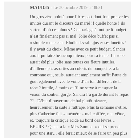
MAUD35
-
Le 30 octobre 2019 à 18h21
Un gros zéro pointé pour l’irrespect dont font preuve les
invités durant le discours du marié !! quelle honte ! ils
sortent d’où ces ploucs ! Ce mariage à tout petit budget
n’est finalement pas si mal. Jolie déco buffet pas si
« simple » que cela. Elodie devrait ajuster ses lunettes !
il y avait du choix. Même avec ce petit budget, Sandra
aurait pu faire beaucoup mieux pour sa tenue. La robe
aurait été plus jolie sans toutes ces fleurs inutiles,
d’ailleurs pas assorties au coloris du bouquet et à la
couronne qui, seuls, auraient amplement suffit.Faute de
goût également avec le voile d’un ton différent de la
robe ? inutile, à moins qu’il ne serve à masquer la
vision du soutien gorge. Sandra l’a gardé durant le repas
?? . Début d’ouverture de bal plutôt bizarre,
heureusement la suite à rattrapé. Plus la semaine s’étire,
plus Catherine fait « mémère » mal coiffée, mal vêtue,
et, toujours la critique acide au bord des lèvres…
BEURK ! Quant à la « Miss Zumba » qui se prend
pour une star… elle ferait mieux de se faire un peu plus