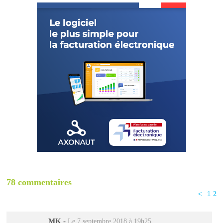
78 commentaires
<
1
2
MK
-
Le 7 septembre 2018 à 19h25