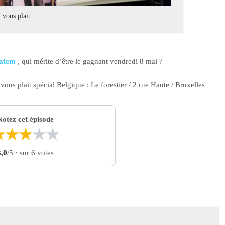
 vous plait
 Hatem
, qui mérite d’être le gagnant vendredi 8 mai ?
 vous plait spécial Belgique : Le forestier / 2 rue Haute / Bruxelles
Notez cet épisode
★
★
★
★
★
3,0
/5
· sur 6 votes