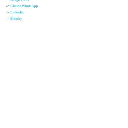
->
Chaîne WhatsApp
->
Linkedin
->
Bluesky