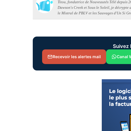
Titou, fondatrice de Nouveautés Télé depuis 20
Dawson's Creek et Sous le Soleil, je décrypte
le Mistral de PBLV et les Sauvages d'Un Si Gr
Suivez 
Recevoir les alertes mail
Canal 