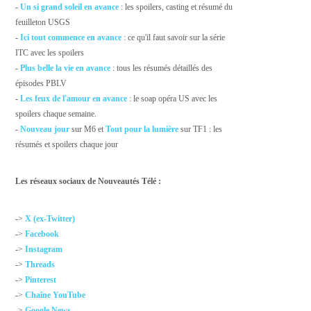
-
Un si grand soleil en avance
: les spoilers, casting et résumé du
feuilleton USGS
-
Ici tout commence en avance
: ce qu'il faut savoir sur la série
ITC avec les spoilers
-
Plus belle la vie en avance
: tous les résumés détaillés des
épisodes PBLV
-
Les feux de l'amour en avance
: le soap opéra US avec les
spoilers chaque semaine.
-
Nouveau jour
sur M6 et
Tout pour la lumière
sur TF1 : les
résumés et spoilers chaque jour
Les réseaux sociaux de Nouveautés Télé :
->
X (ex-Twitter)
->
Facebook
->
Instagram
->
Threads
->
Pinterest
->
Chaîne YouTube
->
Google News