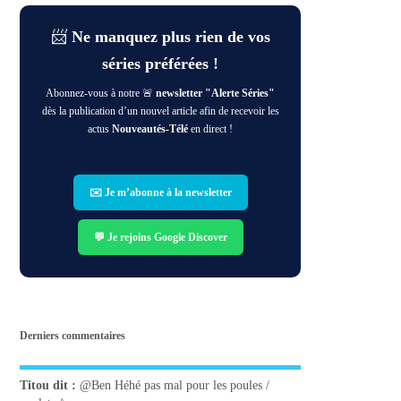
📨
Ne manquez plus rien de vos
séries préférées !
Abonnez-vous à notre 🚨
newsletter "Alerte Séries"
dès la publication d’un nouvel article afin de recevoir les
actus
Nouveautés-Télé
en direct !
✉️ Je m’abonne à la newsletter
💬 Je rejoins Google Discover
Derniers commentaires
Titou
dit :
@Ben Héhé pas mal pour les poules /