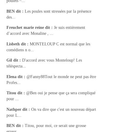
poulets ^...
BEN
dit :
Les poules sont stressées par la présence
des...
Freuchet marie reine
dit :
Je suis entièrement
d’accord avec Monaline , ...
Lisbeth
dit :
MONTELOUP C est normal que les
comédiens n o...
Gil
dit :
D'accord avec vous Monteloup! Les
téléspecta...
Elena
dit :
@Fanny88Tout le monde ne peut pas être
Profes...
Titou
dit :
@Ben oui je pense que ça sera compliqué
pour ...
Nathper
dit :
On va dire que c'est un nouveau départ
pour L...
BEN
dit :
Titou, pour moi, ce serait une grosse
erreur....