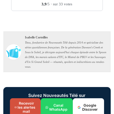
3,9
/5
· sur 33 votes
Isabelle Corteilles
Titou, fondatrice de Nouveautés Télé depuis 2014 et spécialiste des
séries quotidiennes françaises. De la génération Dawson's Creek et
Sous le Soleil, je décrypte aujourd'hui chaque épisode entre le Spoon
de DNA, les marais salants d'ITC, le Mistral de PBLV et les Sauvages
d'Un Si Grand Soleil — résumés, spoilers et indiscrétions au rendez-
vous.
Suivez Nouveautés Télé sur
Recevoir
Canal
Google
les alertes
WhatsApp
Discover
mail