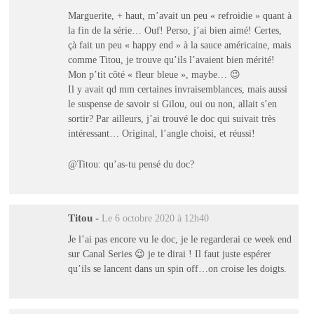
Marguerite, + haut, m’avait un peu « refroidie » quant à
la fin de la série… Ouf! Perso, j’ai bien aimé! Certes,
çà fait un peu « happy end » à la sauce américaine, mais
comme Titou, je trouve qu’ils l’avaient bien mérité!
Mon p’tit côté « fleur bleue », maybe… 😉
Il y avait qd mm certaines invraisemblances, mais aussi
le suspense de savoir si Gilou, oui ou non, allait s’en
sortir? Par ailleurs, j’ai trouvé le doc qui suivait très
intéressant… Original, l’angle choisi, et réussi!
@Titou: qu’as-tu pensé du doc?
Titou
-
Le 6 octobre 2020 à 12h40
Je l’ai pas encore vu le doc, je le regarderai ce week end
sur Canal Series 😉 je te dirai ! Il faut juste espérer
qu’ils se lancent dans un spin off…on croise les doigts.