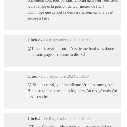
comédiens sont tous parfaits, chacun dans leur rôle, avec
leurs failles et la passion de leur métier de flic !
Dommage que ce soit la dernière saison, car il y avait
encore à faire !
Chris2
-
Le 8 septembre 2020 à 18h00
@Titou: Tu avais raison… Yes, je me ferai sans doute
un « rattrapage », comme tu dis! 😉
Titou
-
Le 8 septembre 2020 à 18h38
😉 Si tu as canal, y a l’excellente série les sauvages et
Hippocrate. Le bureau des légendes j’ai essayé mais j’ai
pas accroché.
Chris2
-
Le 8 septembre 2020 à 18h53
@Titou: C curieux, idem pour moi, pas accroché au