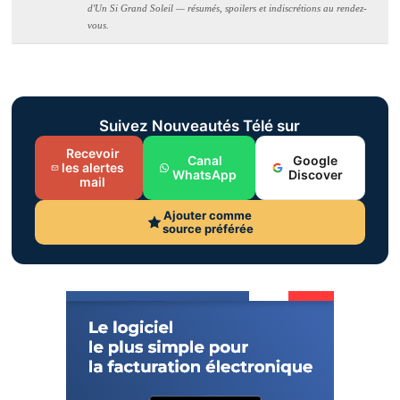
d'Un Si Grand Soleil — résumés, spoilers et indiscrétions au rendez-
vous.
Suivez Nouveautés Télé sur
Recevoir
Canal
Google
les alertes
WhatsApp
Discover
mail
Ajouter comme
source préférée