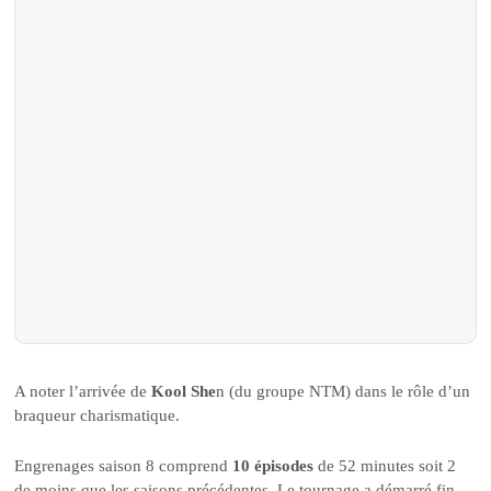
A noter l’arrivée de
Kool She
n (du groupe NTM) dans le rôle d’un
braqueur charismatique.
Engrenages saison 8 comprend
10 épisodes
de 52 minutes soit 2
de moins que les saisons précédentes. Le tournage a démarré fin