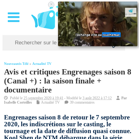
×
Nouveautés Télé
»
Actualité TV
Avis et critiques Engrenages saison 8
(Canal +) : la saison finale +
documentaire
Publié le
25 septembre 2020 à 19:41
- Modifié le
3 août 2022 à 17:12
Par
Isabelle Corteilles
Actualité TV
39 commentaires
Engrenages saison 8 de retour le 7 septembre
2020, les indiscrétions sur le casting, le
tournage et la date de diffusion quasi connue.
Kool Shen de NTM débarque dans la série