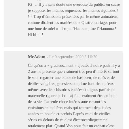
P2 … Il y a sans doute une overdose du public, en cause
je suppose, les mêmes séquences, les mêmes rigolades !
! ! Trop d’émissions présentées par le même animateur,
comme diraient les mariées de « Quatre mariages pour
une lune de miel » : Trop d’Hanouna, tue l’Hanouna !
Hi hi hi !
McAdam
-
Le 9 septembre 2020 à 11h20
C8 qu’on a « gracieusement » ajoutée à notre pack il y a
2 ans ne présente que vraiment très peu d’intérêt surtout
le soir, regarder une bande de has been, de ratés et de
débiles vulgaires, grossiers et qui ne font rire qu’eux-
mêmes avec leur histoires éculées et dignes parfois de
maternelle (genre p..i c…a) faut vraiment être au bout
de sa vie. La seule chose intéressante ce sont les
émissions animalières mais qui tournent depuis des
années en boucle et parfois l’après-midi de vieilles
séries en-dehors de ça c’est électrocardiogramme
totalement plat. Quand Voo nous fait un cadeau c’est