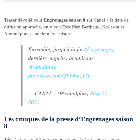
Teaser dévoilé pour
Engrenages saison 8
sur Canal + la date de
diffusion approche, on y voit Escoffier, Berthaud, Karlsson et
Amrani pour cette dernière saison :
Ensemble, jusqu'à la fin.
#Engrenages
,
dernière enquête, bientôt sur
@canalplus
.
pic.twitter.com/2Vb4iuzY7p
— CANAL+ (@canalplus)
May 27,
2020
Les critiques de la presse d’Engrenages saison
8
Télé 7 jours fan d’Engrenages, donne 777 « Cabossés mais