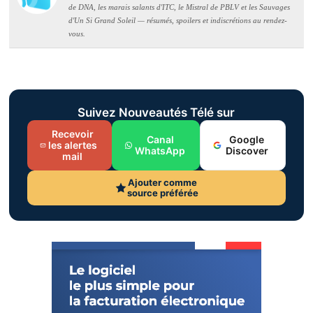
de DNA, les marais salants d'ITC, le Mistral de PBLV et les Sauvages
d'Un Si Grand Soleil — résumés, spoilers et indiscrétions au rendez-
vous.
Suivez Nouveautés Télé sur
Recevoir
Canal
Google
les alertes
WhatsApp
Discover
mail
Ajouter comme
source préférée