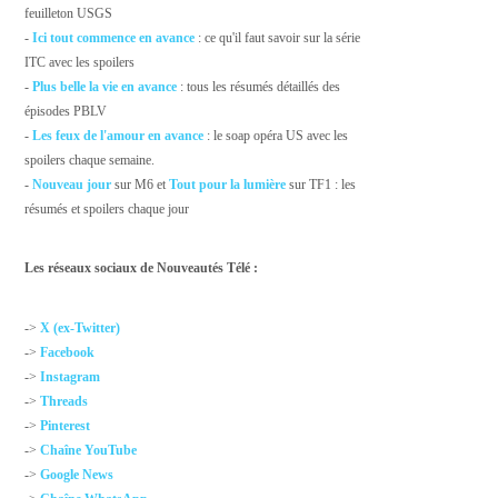
feuilleton USGS
-
Ici tout commence en avance
: ce qu'il faut savoir sur la série
ITC avec les spoilers
-
Plus belle la vie en avance
: tous les résumés détaillés des
épisodes PBLV
-
Les feux de l'amour en avance
: le soap opéra US avec les
spoilers chaque semaine.
-
Nouveau jour
sur M6 et
Tout pour la lumière
sur TF1 : les
résumés et spoilers chaque jour
Les réseaux sociaux de Nouveautés Télé :
->
X (ex-Twitter)
->
Facebook
->
Instagram
->
Threads
->
Pinterest
->
Chaîne YouTube
->
Google News