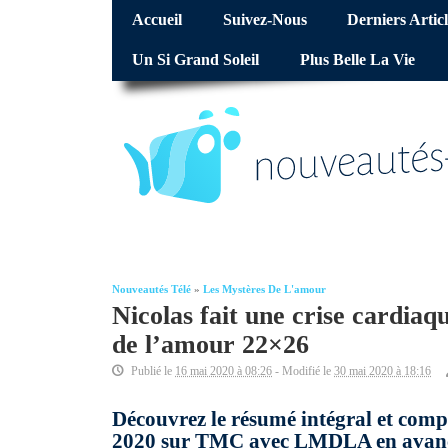
Accueil
Suivez-Nous
Derniers Articl
Un Si Grand Soleil
Plus Belle La Vie
Nouveautés Télé
»
Les Mystères De L'amour
Nicolas fait une crise cardiaq
de l’amour 22×26
Publié le
16 mai 2020 à 08:26
- Modifié le
30 mai 2020 à 18:16
Découvrez le résumé intégral et com
2020 sur TMC avec LMDLA en avance s