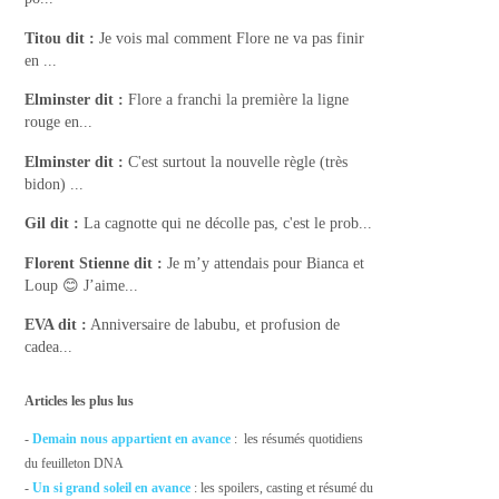
Titou
dit :
Je vois mal comment Flore ne va pas finir
en ...
Elminster
dit :
Flore a franchi la première la ligne
rouge en...
Elminster
dit :
C'est surtout la nouvelle règle (très
bidon) ...
Gil
dit :
La cagnotte qui ne décolle pas, c'est le prob...
Florent Stienne
dit :
Je m’y attendais pour Bianca et
Loup 😊 J’aime...
EVA
dit :
Anniversaire de labubu, et profusion de
cadea...
Articles les plus lus
-
Demain nous appartient en avance
: les résumés quotidiens
du feuilleton DNA
-
Un si grand soleil en avance
: les spoilers, casting et résumé du