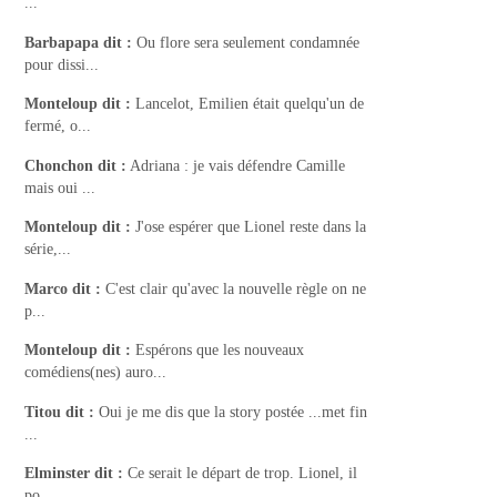
...
Barbapapa
dit :
Ou flore sera seulement condamnée
pour dissi...
Monteloup
dit :
Lancelot, Emilien était quelqu'un de
fermé, o...
Chonchon
dit :
Adriana : je vais défendre Camille
mais oui ...
Monteloup
dit :
J'ose espérer que Lionel reste dans la
série,...
Marco
dit :
C'est clair qu'avec la nouvelle règle on ne
p...
Monteloup
dit :
Espérons que les nouveaux
comédiens(nes) auro...
Titou
dit :
Oui je me dis que la story postée ...met fin
...
Elminster
dit :
Ce serait le départ de trop. Lionel, il
po...