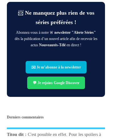
📨
Ne manquez plus rien de vos
séries préférées !
Abonnez-vous à notre 🚨
newsletter "Alerte Séries"
dès la publication d’un nouvel article afin de recevoir les
actus
Nouveautés-Télé
en direct !
✉️ Je m’abonne à la newsletter
💬 Je rejoins Google Discover
Derniers commentaires
Titou
dit :
C'est possible en effet. Pour les spoilers à