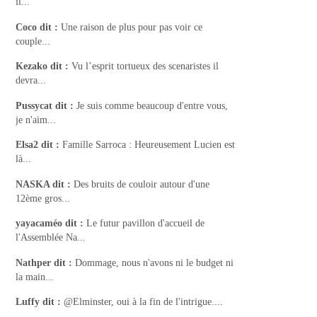
il...
Coco
dit :
Une raison de plus pour pas voir ce
couple...
Kezako
dit :
Vu l’esprit tortueux des scenaristes il
devra...
Pussycat
dit :
Je suis comme beaucoup d'entre vous,
je n'aim...
Elsa2
dit :
Famille Sarroca : Heureusement Lucien est
là...
NASKA
dit :
Des bruits de couloir autour d'une
12ème gros...
yayacaméo
dit :
Le futur pavillon d'accueil de
l'Assemblée Na...
Nathper
dit :
Dommage, nous n'avons ni le budget ni
la main...
Luffy
dit :
@Elminster, oui à la fin de l'intrigue....