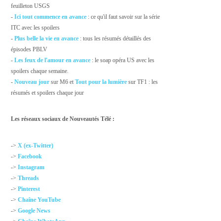
feuilleton USGS
-
Ici tout commence en avance
: ce qu'il faut savoir sur la série
ITC avec les spoilers
-
Plus belle la vie en avance
: tous les résumés détaillés des
épisodes PBLV
-
Les feux de l'amour en avance
: le soap opéra US avec les
spoilers chaque semaine.
-
Nouveau jour
sur M6 et
Tout pour la lumière
sur TF1 : les
résumés et spoilers chaque jour
Les réseaux sociaux de Nouveautés Télé :
->
X (ex-Twitter)
->
Facebook
->
Instagram
->
Threads
->
Pinterest
->
Chaîne YouTube
->
Google News