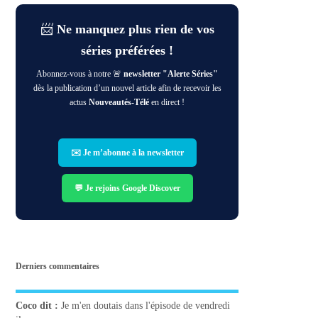
📨
Ne manquez plus rien de vos
séries préférées !
Abonnez-vous à notre 🚨
newsletter "Alerte Séries"
dès la publication d’un nouvel article afin de recevoir les
actus
Nouveautés-Télé
en direct !
✉️ Je m’abonne à la newsletter
💬 Je rejoins Google Discover
Derniers commentaires
Coco
dit :
Je m'en doutais dans l'épisode de vendredi