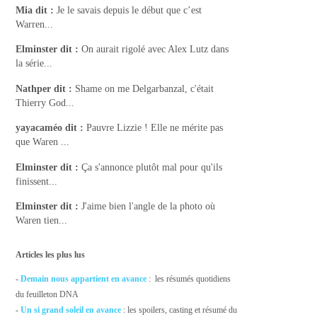
Mia
dit :
Je le savais depuis le début que c’est
Warren...
Elminster
dit :
On aurait rigolé avec Alex Lutz dans
la série...
Nathper
dit :
Shame on me Delgarbanzal, c'était
Thierry God...
yayacaméo
dit :
Pauvre Lizzie ! Elle ne mérite pas
que Waren ...
Elminster
dit :
Ça s'annonce plutôt mal pour qu'ils
finissent...
Elminster
dit :
J'aime bien l'angle de la photo où
Waren tien...
Articles les plus lus
-
Demain nous appartient en avance
: les résumés quotidiens
du feuilleton DNA
-
Un si grand soleil en avance
: les spoilers, casting et résumé du