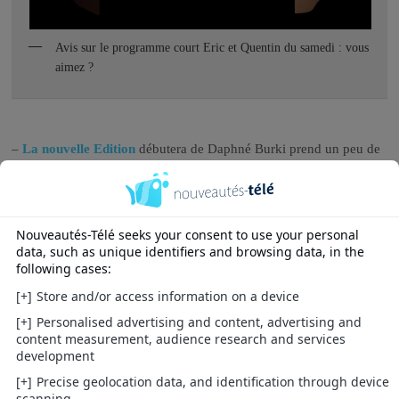
Avis sur le programme court Eric et Quentin du samedi : vous
aimez ?
–
La nouvelle Edition
débutera de Daphné Burki prend un peu de
retard, elle débutera entre mi et fin septembre. Seront présents
Nicolas Domenach, Ariel Wizman et Thomas Seraphine
–
L’effet papillon en crypté
, mode payant pour Daphné Roulier.
Son magazine aura des prime time spéciaux.
–
L’album de la semaine de Stéphane Saunier
évolue : déclinée
en hebdo (mode crypté) et en quotidienne
–
Antoine de Caunes
va se voir confier un late show au nom de
code
Antoine s’en fiche
en 2nde partie de soirée. Le ton décalé
sera au rendez vous avec au programme Fred Testot ou encore