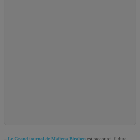
–
Le Grand journal de Maïtena Biraben
est raccourci, il dure