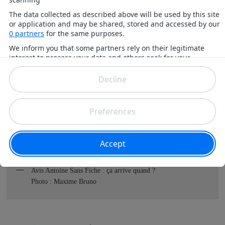
l’équipe du Gorafi mais aussi Alison Wheeler (miss météo).
Avis Antoine Sans Fiche : ça arrive quand ?
Photo : Maxime Bruno