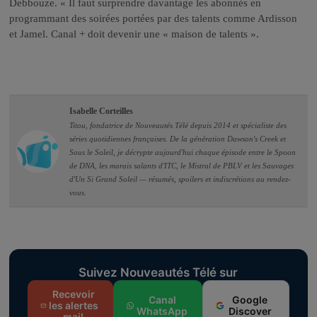
Debbouze. « Il faut surprendre davantage les abonnés en
programmant des soirées portées par des talents comme Ardisson
et Jamel. Canal + doit devenir une « maison de talents ».
Isabelle Corteilles
Titou, fondatrice de Nouveautés Télé depuis 2014 et spécialiste des
séries quotidiennes françaises. De la génération Dawson's Creek et
Sous le Soleil, je décrypte aujourd'hui chaque épisode entre le Spoon
de DNA, les marais salants d'ITC, le Mistral de PBLV et les Sauvages
d'Un Si Grand Soleil — résumés, spoilers et indiscrétions au rendez-
vous.
Suivez Nouveautés Télé sur
Recevoir
Canal
Google
les alertes
WhatsApp
Discover
mail