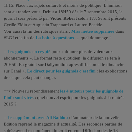
1h15. Place aux sujets culturels et moins de politique. L’humour
sera au rendez vous. Début à 18H50 dès le 7 septembre 2015, le
journal sera présenté par
Victor Robert
selon T7J. Seront présents
Cyrille Eldin et Augustin Trapenard et Lauren Bastide.
Voir aussi la fin des rubriques stars :
Miss météo supprimée
dans
#LGJ et la fin de
La boîte à questions
… quel dommage !
–
Les guignols en crypté
pour « donner plus de valeur aux
abonnements ». Le format reste quotidien, la diffusion se fera à
20H50. En gratuit sur Dailymotion après diffusion et le dimanche
sur Canal +.
Le direct pour les guignols c’est fini
: les explications
de ce que cela peut changer.
==> Nouveau rebondissement
les 4 auteurs pour les guignols de
l’info sont virés
: quel nouvel esprit pour les guignols à la rentrée
2015 ?
–
Le supplément avec Ali Baddou
: l’animateur de la nouvelle
Edition reprend le magazine d’actualité. Des secondes parties de
soirée avec Le supplément interdit en vue. Diffusion dès le 13